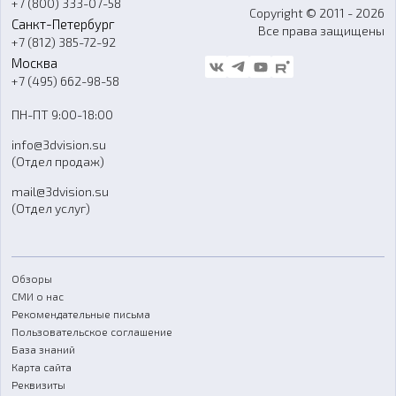
+7 (800) 333-07-58
Контакты
Copyright © 2011 - 2026
Санкт-Петербург
Все права защищены
Гос. закупки
+7 (812) 385-72-92
Стать дилером
Москва
Блог
+7 (495) 662-98-58
Доставка
ПН-ПТ 9:00-18:00
Отзывы
info@3dvision.su
FAQ
(Отдел продаж)
mail@3dvision.su
(Отдел услуг)
Обзоры
СМИ о нас
Рекомендательные письма
Пользовательское соглашение
База знаний
Карта сайта
Реквизиты