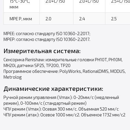
15°С~30°С,
2.0+L/150
2.0+L/150
2.5+L/15
мкм
MPE Р, мкм
2.0
2.4
2.5
MPEE: согласно стандарту ISO 10360-2:2017;
MPEP: согласно стандарту ISO 10360-2:2017.
Измерительная система:
Сенсорика Renishaw: измерительные головки РН10T, РН10M,
MH20i, датчики SP25, ТР200, TP20
Программное обеспечение: PolyWorks, RationalDMIS, MODUS,
Metrolog
Динамические характеристики:
Ручной режим управления (Vmax): 0-20мм/с (медленный
режим), 0-100мм/с (стандартный режим)
ЧПУ режим (Vmax): Осевая 300 мм/с. Объемная 520 мм/с
ЧПУ режим (атах): Осевое 1000 мм/с2. Объемное 1732 мм/с2