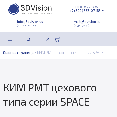
ПН-ПТ 9:00-18:00
+7 (800) 333-07-58
info@3dvision.su
mail@3dvision.su
(отдел продаж)
(отдел услуг)
/
КИМ PMT цехового типа серии SPACE
Главная страница
КИМ PMT цехового
типа серии SPACE