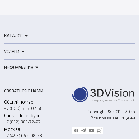
КАТАЛОГ
3D-принтеры
УСЛУГИ
3D-сканеры
3D-печать
Роботы
ИНФОРМАЦИЯ
3D-моделирование
Расходные материалы
Цены
3D-сканирование
Станки с ЧПУ
Акции
Реверс-инжиниринг
Оборудование и материалы для вакуумного литья
СВЯЗАТЬСЯ С НАМИ
Портфолио
Литье пластмасс
Аксессуары и прочее оборудование
Общий номер
О компании
Ремонт и услуги
Программное обеспечение
+7 (800) 333-07-58
Контакты
Copyright © 2011 - 2026
Санкт-Петербург
Все права защищены
Гос. закупки
+7 (812) 385-72-92
Стать дилером
Москва
Блог
+7 (495) 662-98-58