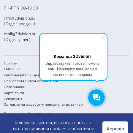
Доставка
ПН-ПТ 9:00-18:00
Отзывы
info@3dvision.su
FAQ
(Отдел продаж)
mail@3dvision.su
(Отдел услуг)
Команда 3Dvision
Здравствуйте! Готовы помочь
Обзоры
вам. Напишите нам, если у
СМИ о нас
вас появятся вопросы.
Рекомендательные письма
Пользовательское соглашение
База знаний
Карта сайта
Реквизиты
Согласие на обработку персональных данных
Политика конфиденциальности
Пользуясь сайтом, вы соглашаетесь с
Публичная оферта
использованием cookies и
политикой
Хорошо