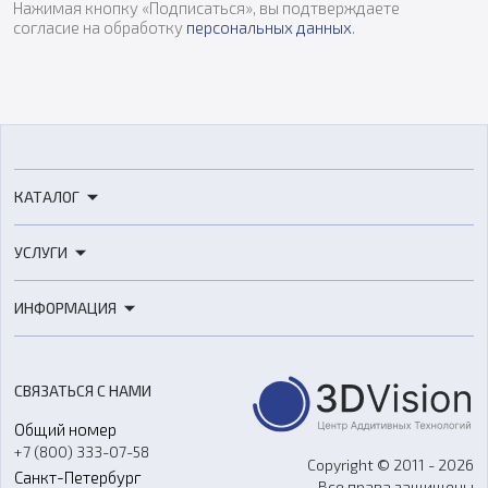
Нажимая кнопку «Подписаться», вы подтверждаете
согласие на обработку
персональных данных
.
КАТАЛОГ
3D-принтеры
УСЛУГИ
3D-сканеры
3D-печать
Роботы
ИНФОРМАЦИЯ
3D-моделирование
Расходные материалы
Цены
3D-сканирование
Станки с ЧПУ
Акции
Реверс-инжиниринг
Оборудование и материалы для вакуумного литья
СВЯЗАТЬСЯ С НАМИ
Портфолио
Литье пластмасс
Аксессуары и прочее оборудование
Общий номер
О компании
Ремонт и услуги
Программное обеспечение
+7 (800) 333-07-58
Контакты
Copyright © 2011 - 2026
Санкт-Петербург
Все права защищены