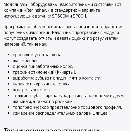
Модели WGT оборудованы измерительными системами от
компании «Reninshaw», в стандартном варианте
использующих датчики SP600M и SP80H.
Программное обеспечение машины производит обработку
полученных измерений. Различные программные модули
могут создавать отчеты и давать оценки по результатам
измерений, такие как:
профиль и угол наклона;
шаг и биение;
оценка приработанных колес;
графики отклонений (K-чарты);
выработка зубьев и впадин, пятно контакта;
червяки и червычные колеса;
контроль роторов;
толщина зуба, ширина зуба, размеры по одному и двум
шарикам, а также по роликам;
топографическое представление торцового профиля;
измерение распределительных валов и шлицев.
Технические характеристики