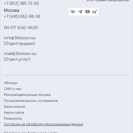
Гос. закупки
+7 (812) 385-72-92
Стать дилером
Москва
Блог
+7 (495) 662-98-58
Доставка
ПН-ПТ 9:00-18:00
Отзывы
info@3dvision.su
FAQ
(Отдел продаж)
mail@3dvision.su
(Отдел услуг)
Обзоры
СМИ о нас
Рекомендательные письма
Пользовательское соглашение
База знаний
Карта сайта
Реквизиты
Согласие на обработку персональных данных
Политика конфиденциальности