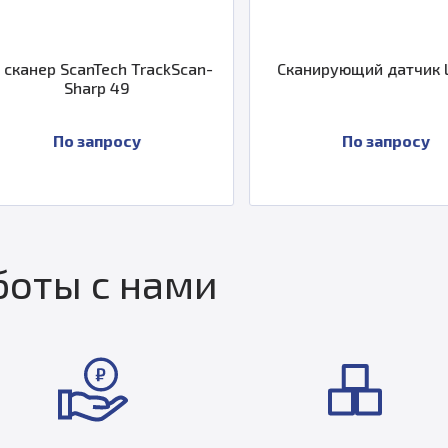
Сканирующий датчик LSP-S4
КИМ Leitz 
По запросу
По з
оты с нами