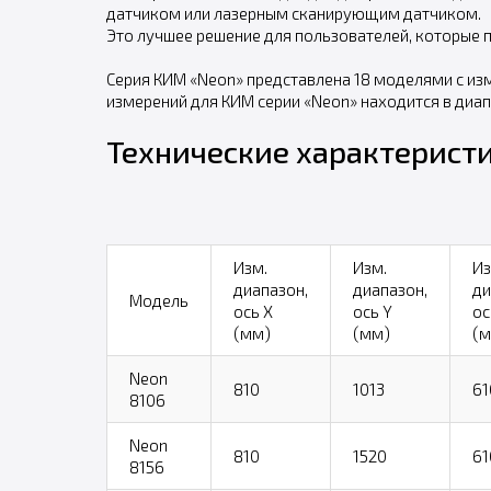
датчиком или лазерным сканирующим датчиком.
Это лучшее решение для пользователей, которые 
Серия КИМ «Neon» представлена 18 моделями с из
измерений для КИМ серии «Neon» находится в диапа
Технические характеристи
Изм.
Изм.
Из
диапазон,
диапазон,
ди
Модель
ось X
ось Y
ос
(мм)
(мм)
(м
Neon
810
1013
61
8106
Neon
810
1520
61
8156