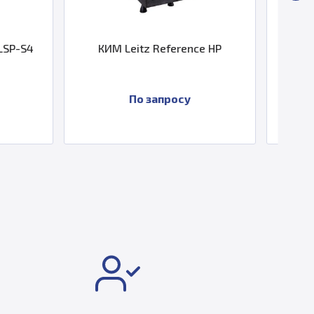
Reference HP
Система контроля валов IBB
Technology PREMION A
апросу
По запросу