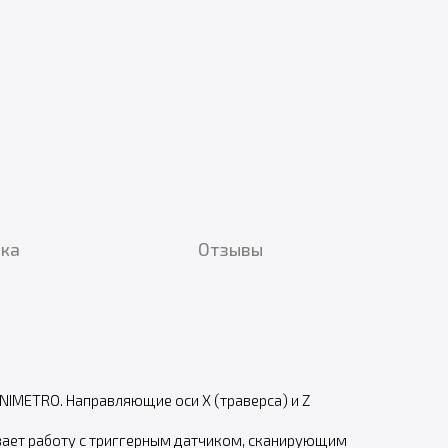
вка
Отзывы
NIMETRO. Направляющие оси X (траверса) и Z
вает работу с триггерным датчиком, сканирующим