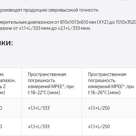
производят продукцию сверхвысокой точности.
мерительным диапазоном от 810х1013х610 мм (XYZ) до 1510х3520
зоне от ±1.1+L/333 мкм до ±2,1+L/333 мкм.
ки:
м.
Пространственная
Пространственная
апазон,
погрешность
погрешность
ь Z
измерений MPEE*, при
измерений MPEE*, при
м)
t 18-22°C (мкм)
t 16-26°C (мкм)
0
±1,1+L/333
±1,1+L/250
0
±1,1+L/333
±1,1+L/250