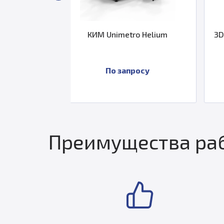
nimetro Helium
3D сканер ScanTech TrackScan-
Sharp 49
о запросу
По запросу
Преимущества раб