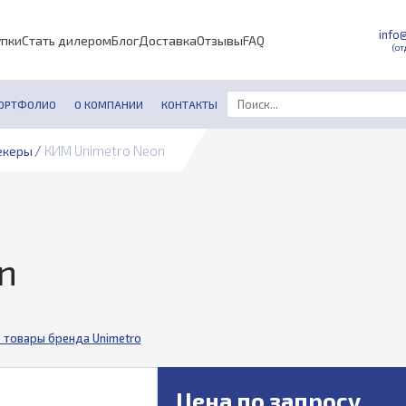
info
упки
Стать дилером
Блог
Доставка
Отзывы
FAQ
(от
ОРТФОЛИО
О КОМПАНИИ
КОНТАКТЫ
/
КИМ Unimetro Neon
екеры
n
 товары бренда Unimetro
Цена по запросу