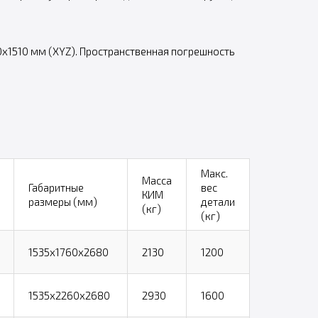
х1510 мм (XYZ). Пространственная погрешность
Макс.
Масса
Габаритные
вес
КИМ
размеры (мм)
детали
(кг)
(кг)
1535х1760х2680
2130
1200
1535х2260х2680
2930
1600