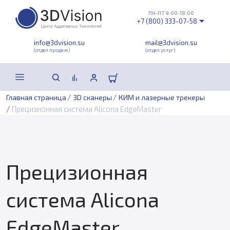
ПН-ПТ 9:00-18:00
+7 (800) 333-07-58
info@3dvision.su
mail@3dvision.su
(отдел продаж)
(отдел услуг)
/
/
Главная страница
3D сканеры
КИМ и лазерные трекеры
/
Прецизионная система Alicona EdgeMaster
Прецизионная
система Alicona
EdgeMaster