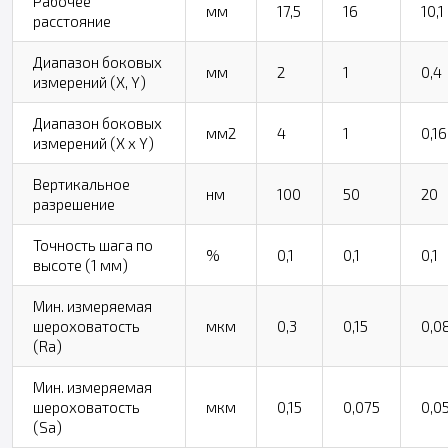
Рабочее
мм
17,5
16
10,1
расстояние
Диапазон боковых
мм
2
1
0,4
измерений (X, Y)
Диапазон боковых
мм2
4
1
0,16
измерений (X x Y)
Вертикальное
нм
100
50
20
разрешение
Точность шага по
%
0,1
0,1
0,1
высоте (1 мм)
Мин. измеряемая
шероховатость
мкм
0,3
0,15
0,0
(Ra)
Мин. измеряемая
шероховатость
мкм
0,15
0,075
0,0
(Sa)