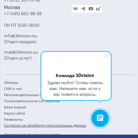
Стать дилером
Москва
Блог
+7 (495) 662-98-58
Доставка
ПН-ПТ 9:00-18:00
Отзывы
info@3dvision.su
FAQ
(Отдел продаж)
mail@3dvision.su
(Отдел услуг)
Команда 3Dvision
Здравствуйте! Готовы помочь
Обзоры
вам. Напишите нам, если у
СМИ о нас
вас появятся вопросы.
Рекомендательные письма
Пользовательское соглашение
База знаний
Карта сайта
Реквизиты
Согласие на обработку персональных данных
Политика конфиденциальности