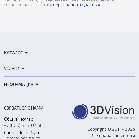
согласие на обработку
персональных данных
.
КАТАЛОГ
3D-принтеры
УСЛУГИ
3D-сканеры
3D-печать
Роботы
ИНФОРМАЦИЯ
3D-моделирование
Расходные материалы
Цены
3D-сканирование
Станки с ЧПУ
Акции
Реверс-инжиниринг
Оборудование и материалы для вакуумного литья
СВЯЗАТЬСЯ С НАМИ
Портфолио
Литье пластмасс
Аксессуары и прочее оборудование
Общий номер
О компании
Ремонт и услуги
Программное обеспечение
+7 (800) 333-07-58
Контакты
Copyright © 2011 - 2026
Санкт-Петербург
Все права защищены
Гос. закупки
+7 (812) 385-72-92