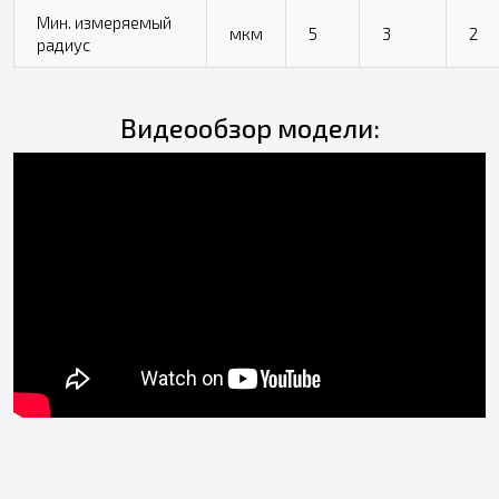
Мин. измеряемый
мкм
5
3
2
радиус
Видеообзор модели: