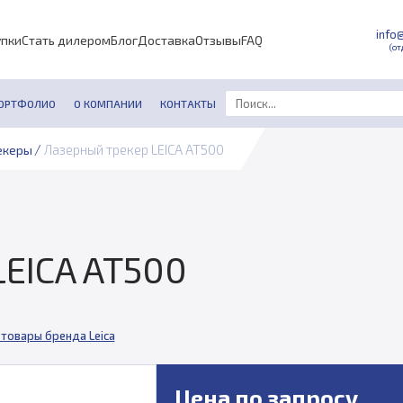
info
упки
Стать дилером
Блог
Доставка
Отзывы
FAQ
(от
ОРТФОЛИО
О КОМПАНИИ
КОНТАКТЫ
/
Лазерный трекер LEICA AT500
екеры
LEICA AT500
 товары бренда Leica
Цена по запросу