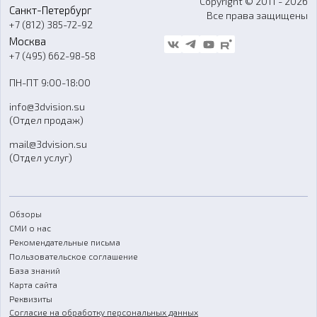
Copyright © 2011 - 2026
Санкт-Петербург
Все права защищены
Гос. закупки
+7 (812) 385-72-92
Стать дилером
Москва
Блог
+7 (495) 662-98-58
Доставка
ПН-ПТ 9:00-18:00
Отзывы
info@3dvision.su
FAQ
(Отдел продаж)
mail@3dvision.su
(Отдел услуг)
Обзоры
СМИ о нас
Рекомендательные письма
Пользовательское соглашение
База знаний
Карта сайта
Реквизиты
Согласие на обработку персональных данных