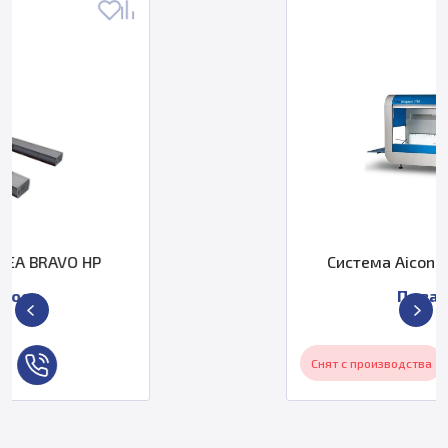
Система Aicon TubeInspect P16
По запросу
Снят с производства