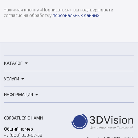
Нажимая кнопку «Подписаться», вы подтверждаете
согласие на обработку
персональных данных
.
КАТАЛОГ
3D-принтеры
УСЛУГИ
3D-сканеры
3D-печать
Роботы
ИНФОРМАЦИЯ
3D-моделирование
Расходные материалы
Цены
3D-сканирование
Станки с ЧПУ
Акции
Реверс-инжиниринг
Оборудование и материалы для вакуумного литья
СВЯЗАТЬСЯ С НАМИ
Портфолио
Литье пластмасс
Аксессуары и прочее оборудование
Общий номер
О компании
Ремонт и услуги
Программное обеспечение
+7 (800) 333-07-58
Контакты