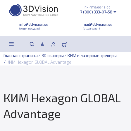
ПН-ПТ 9:00-18:00
+7 (800) 333-07-58
info@3dvision.su
mail@3dvision.su
(отдел продаж)
(отдел услуг)
/
/
Главная страница
3D сканеры
КИМ и лазерные трекеры
/
КИМ Hexagon GLOBAL Advantage
КИМ Hexagon GLOBAL
Advantage