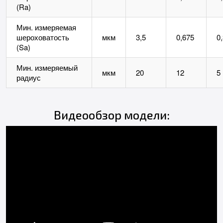
(Ra)
Мин. измеряемая
шероховатость
мкм
3,5
0,675
0
(Sa)
Мин. измеряемый
мкм
20
12
5
радиус
Видеообзор модели: