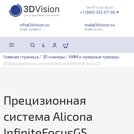
ПН-ПТ 9:00-18:00
+7 (800) 333-07-58
info@3dvision.su
mail@3dvision.su
(отдел продаж)
(отдел услуг)
/
/
Главная страница
3D сканеры
КИМ и лазерные трекеры
/
Прецизионная система Alicona InfiniteFocusG5
Прецизионная
система Alicona
InfiniteFocusG5