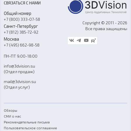
СВЯЗАТЬСЯ С НАМИ
Портфолио
Литье пластмасс
Аксессуары и прочее оборудование
Общий номер
О компании
Ремонт и услуги
Программное обеспечение
+7 (800) 333-07-58
Контакты
Copyright © 2011 - 2026
Санкт-Петербург
Все права защищены
Гос. закупки
+7 (812) 385-72-92
Стать дилером
Москва
Блог
+7 (495) 662-98-58
Доставка
ПН-ПТ 9:00-18:00
Отзывы
info@3dvision.su
FAQ
(Отдел продаж)
mail@3dvision.su
(Отдел услуг)
Обзоры
СМИ о нас
Рекомендательные письма
Пользовательское соглашение