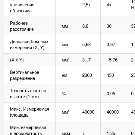
1
увеличения
2,5x
4x
H
объектива
Рабочее
мм
8,8
30
3
расстояние
Диапазон боковых
мм
5,63
3,97
1
измерений (X, Y)
(X x Y)
мм²
31,7
15,76
2
Вертикальное
нм
2300
450
2
разрешение
Точность шага по
%
-
0,05
0
высоте (1 мм)
Макс. Измеряемая
мм²
40000
40000
4
площадь
Мин. измеряемая
шероховатость
мкм
7
1,35
0