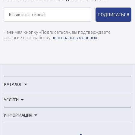
ПОДПИСАТЬСЯ
Нажимая кнопку «Подписаться», вы подтверждаете
согласие на обработку
персональных данных
.
КАТАЛОГ
3D-принтеры
УСЛУГИ
3D-сканеры
3D-печать
Роботы
ИНФОРМАЦИЯ
3D-моделирование
Расходные материалы
Цены
3D-сканирование
Станки с ЧПУ
Акции
Реверс-инжиниринг
Оборудование и материалы для вакуумного литья