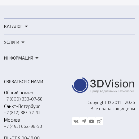
КАТАЛОГ
3D-принтеры
УСЛУГИ
3D-сканеры
3D-печать
Роботы
ИНФОРМАЦИЯ
3D-моделирование
Расходные материалы
Цены
3D-сканирование
Станки с ЧПУ
Акции
Реверс-инжиниринг
Оборудование и материалы для вакуумного литья
СВЯЗАТЬСЯ С НАМИ
Портфолио
Литье пластмасс
Аксессуары и прочее оборудование
Общий номер
О компании
Ремонт и услуги
Программное обеспечение
+7 (800) 333-07-58
Контакты
Copyright © 2011 - 2026
Санкт-Петербург
Все права защищены
Гос. закупки
+7 (812) 385-72-92
Стать дилером
Москва
Блог
+7 (495) 662-98-58
Доставка
ПН-ПТ 9:00-18:00