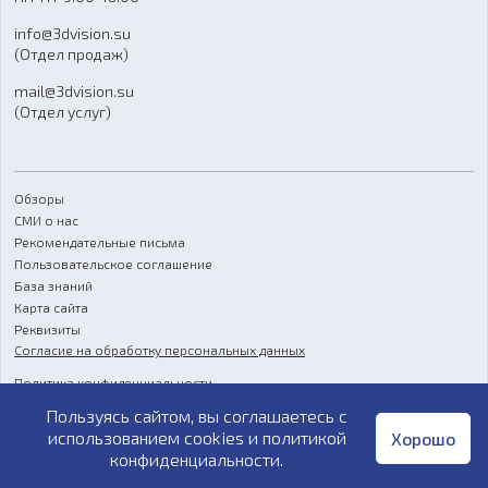
Отзывы
info@3dvision.su
FAQ
(Отдел продаж)
mail@3dvision.su
(Отдел услуг)
Обзоры
СМИ о нас
Рекомендательные письма
Пользовательское соглашение
База знаний
Карта сайта
Реквизиты
Согласие на обработку персональных данных
Политика конфиденциальности
Пользуясь сайтом, вы соглашаетесь с
Публичная оферта
использованием cookies и
политикой
Хорошо
конфиденциальности
.