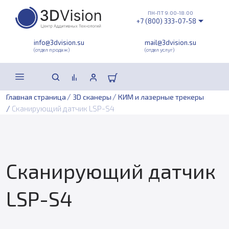
ПН-ПТ 9:00-18:00
+7 (800) 333-07-58
info@3dvision.su
mail@3dvision.su
(отдел продаж)
(отдел услуг)
/
/
Главная страница
3D сканеры
КИМ и лазерные трекеры
/
Сканирующий датчик LSP-S4
Сканирующий датчик
LSP-S4