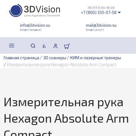
ПН-ПТ 9:00-18:00
+7 (800) 333-07-58
info@3dvision.su
mail@3dvision.su
(отдел продаж)
(отдел услуг)
/
/
Главная страница
3D сканеры
КИМ и лазерные трекеры
/
Измерительная рука Hexagon Absolute Arm Compact
Измерительная рука
Hexagon Absolute Arm
Compact