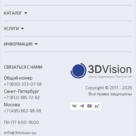
КАТАЛОГ
3D-принтеры
УСЛУГИ
3D-сканеры
3D-печать
Роботы
ИНФОРМАЦИЯ
3D-моделирование
Расходные материалы
Цены
3D-сканирование
Станки с ЧПУ
Акции
Реверс-инжиниринг
Оборудование и материалы для вакуумного литья
СВЯЗАТЬСЯ С НАМИ
Портфолио
Литье пластмасс
Аксессуары и прочее оборудование
Общий номер
О компании
Ремонт и услуги
Программное обеспечение
+7 (800) 333-07-58
Контакты
Copyright © 2011 - 2026
Санкт-Петербург
Все права защищены
Гос. закупки
+7 (812) 385-72-92
Стать дилером
Москва
Блог
+7 (495) 662-98-58
Доставка
ПН-ПТ 9:00-18:00
Отзывы
info@3dvision.su
FAQ