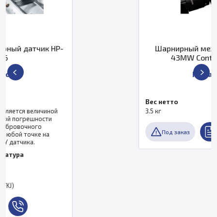
Шарнирный механизм HH-ACW-
43MW Continuous Wrist
По запросу
Вес нетто
3.5 кг
Под заказ