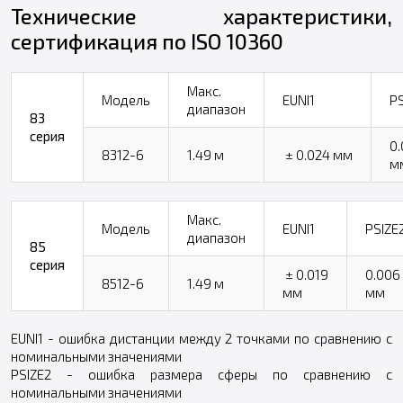
Технические характеристики,
сертификация по ISO 10360
Макс.
Модель
EUNI​1
PS
диапазон
83
серия
0.
8312-6
1.49 м
± 0.024 мм
м
Макс.
Модель
EUNI​1
PSIZE
диапазон
85
серия
± 0.019
0.006
8512-6
1.49 м
мм
мм
EUNI​1 - ошибка дистанции между 2 точками по сравнению с
номинальными значениями
PSIZE2 - ошибка размера сферы по сравнению с
номинальными значениями