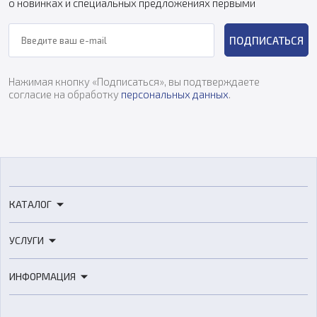
о новинках и специальных предложениях первыми
ПОДПИСАТЬСЯ
Нажимая кнопку «Подписаться», вы подтверждаете
согласие на обработку
персональных данных
.
КАТАЛОГ
3D-принтеры
УСЛУГИ
3D-сканеры
3D-печать
Роботы
ИНФОРМАЦИЯ
3D-моделирование
Расходные материалы
Цены
3D-сканирование
Станки с ЧПУ