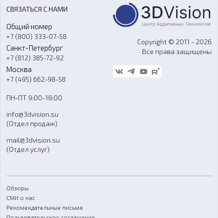
Акции
Реверс-инжиниринг
Оборудование и материалы для вакуумного литья
СВЯЗАТЬСЯ С НАМИ
Портфолио
Литье пластмасс
Аксессуары и прочее оборудование
Общий номер
О компании
Ремонт и услуги
Программное обеспечение
+7 (800) 333-07-58
Контакты
Copyright © 2011 - 2026
Санкт-Петербург
Все права защищены
Гос. закупки
+7 (812) 385-72-92
Стать дилером
Москва
Блог
+7 (495) 662-98-58
Доставка
ПН-ПТ 9:00-18:00
Отзывы
info@3dvision.su
FAQ
(Отдел продаж)
mail@3dvision.su
(Отдел услуг)
Обзоры
СМИ о нас
Рекомендательные письма
Пользовательское соглашение