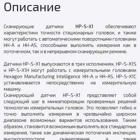
Описание
Сканирующие датчики
HP-S-X1
обеспечивают
характеристики точности стационарных головок, и также
могут работать с автоматическими поворотными головками
HH-A и HH-AS, способными выполнять измерения как в
поточечном, так и в непрерывном сканирующем режиме.
Датчики HP-S-X1 выпускаются в трех исполнениях. HP-S-X1S
и HP-S-X1H могут работать с измерительными головками
Hexagon Manufacturing Intelligence HH-A и HH-AS. HP-S-X1C
устанавливается непосредственно на измерительную
машину.
Сканирующий датчик HP-S-X1 представляет собой
следующий шаг в миниатюризации проверенных решений
технологии измерительных головок. Это позволяет гибко и
точно выполнять измерения в чрезвычайно широком
диапазоне возможных вариантов использования. Таким
образом, становится возможным выполнять все стандартные
измерения, такие как динамическая поточечная инспекция,
высокоскоростное сканирование, а также