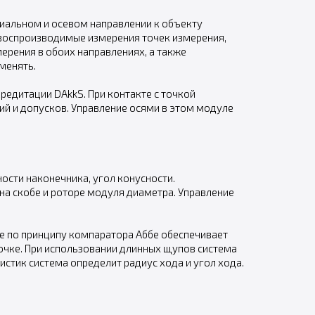
иальном и осевом направлении к объекту
 воспроизводимые измерения точек измерения,
рения в обоих направлениях, а также
менять.
редитации DAkkS. При контакте с точкой
й и допусков. Управление осями в этом модуле
ости наконечника, угол конусности.
а скобе и роторе модуля диаметра. Управление
 по принципу компаратора Аббе обеспечивает
очке. При использовании длинных щупов система
тик система определит радиус хода и угол хода.