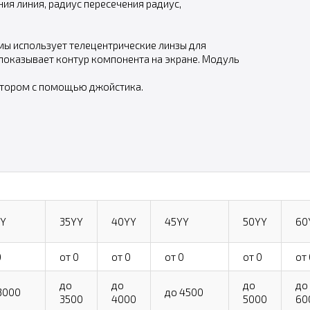
ия линия, радиус пересечения радиус,
мы использует телецентрические линзы для
оказывает контур компонента на экране. Модуль
ратором с помощью джойстика.
Y
35YY
40YY
45YY
50YY
60
0
от 0
от 0
от 0
от 0
от
до
до
до
до
3000
до 4500
3500
4000
5000
60