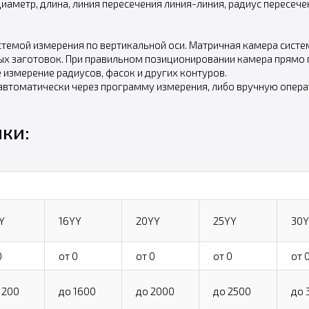
иаметр, длина, линия пересечения линия-линия, радиус пересечен
стемой измерения по вертикальной оси. Матричная камера систе
 заготовок. При правильном позиционировании камера прямо п
 измерение радиусов, фасок и других контуров.
 автоматически через программу измерения, либо вручную опе
ки:
Y
16YY
20YY
25YY
30Y
0
от 0
от 0
от 0
от 
1200
до 1600
до 2000
до 2500
до 