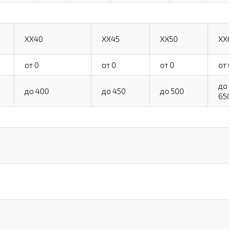
XX40
XX45
XX50
XX
от 0
от 0
от 0
от 
до
до 400
до 450
до 500
65