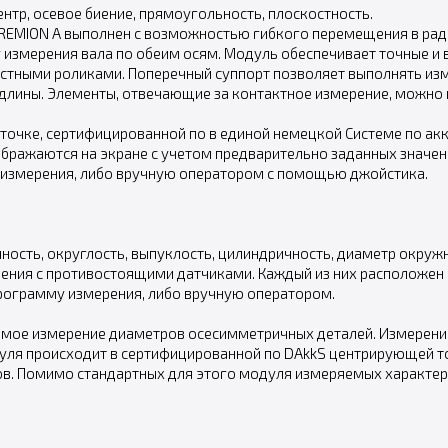
нтр, осевое биение, прямоугольность, плоскостность.
REMION А выполнен с возможностью гибкого перемещения в рад
 измерения вала по обеим осям. Модуль обеспечивает точные и
тными роликами. Поперечный суппорт позволяет выполнять изме
длины. Элементы, отвечающие за контактное измерение, можно 
точке, сертифицированной по в единой немецкой Системе по акк
бражаются на экране с учетом предварительно заданных значени
 измерения, либо вручную оператором с помощью джойстика.
ость, округлость, выпуклость, цилиндричность, диаметр окружн
ния с противостоящими датчиками. Каждый из них расположен н
программу измерения, либо вручную оператором.
мое измерение диаметров осесимметричных деталей. Измерение
уля происходит в сертифицированной по DAkkS центрирующей т
. Помимо стандартных для этого модуля измеряемых характерис