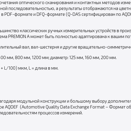
сочетания оптического сканирования и контактных методов изм
нной последовательностью, а результаты отображаются на цветн
я в PDF-формате и DFQ-формате (Q-DAS сертифицирован по AQDE
ьшинство классических ручных измерительных устройств в прои
тема PREMION A может быть полностью адаптирована к вашим по
елительный вал, вал-шестерня и другие вращательно-симметричн
00 мм, 800 мм, 1200 мм; диаметр: 125 мм, 160 мм, 200 мм.
 + L/100) мкм, L = длина в мм.
лагодаря модульной конструкции и большому выбору дополните
 AQDEF (Automotive Quality Data Exchange Format – Формат о
ледовательностям процессов измерений.