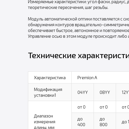
Измеряемые характеристики: угол фаски, радиус, д
теоретические пересечения, шаг резьбы.
Модуль автоматической оптики поставляется с си
обнаружения контуров вращательно-симметричных
обеспечивает быстрое, автономное и повторяемое
Управление осью в этом модуле происходит либо
Технические характеристи
Характеристика
Premion А
Модификация
04YY
08YY
12Y
установки1
от 0
от 0
от 
Диапазон
до
до
измерения
до 
400
800
длины, мм