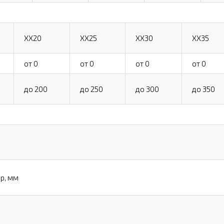
XX20
XX25
XX30
XX35
от 0
от 0
от 0
от 0
до 200
до 250
до 300
до 350
р, мм