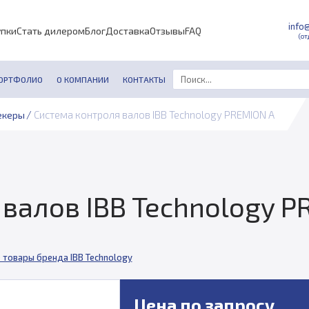
info
упки
Стать дилером
Блог
Доставка
Отзывы
FAQ
(от
ОРТФОЛИО
О КОМПАНИИ
КОНТАКТЫ
/
Система контроля валов IBB Technology PREMION A
екеры
валов IBB Technology P
 товары бренда IBB Technology
Цена по запросу