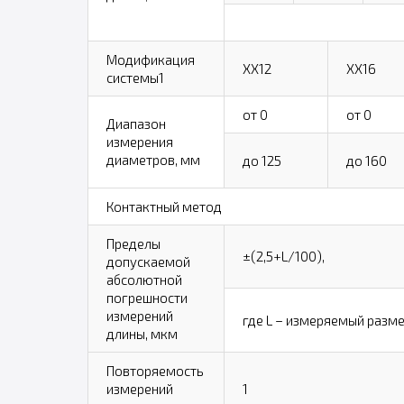
Модификация
XX12
XX16
системы1
от 0
от 0
Диапазон
измерения
диаметров, мм
до 125
до 160
Контактный метод
Пределы
±(2,5+L/100),
допускаемой
абсолютной
погрешности
измерений
где L – измеряемый разме
длины, мкм
Повторяемость
измерений
1