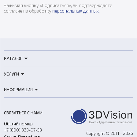
Нажимая кнопку «Подписаться», вы подтверждаете
согласие на обработку
персональных данных
.
КАТАЛОГ
3D-принтеры
УСЛУГИ
3D-сканеры
3D-печать
Роботы
ИНФОРМАЦИЯ
3D-моделирование
Расходные материалы
Цены
3D-сканирование
Станки с ЧПУ
Акции
Реверс-инжиниринг
Оборудование и материалы для вакуумного литья
СВЯЗАТЬСЯ С НАМИ
Портфолио
Литье пластмасс
Аксессуары и прочее оборудование
Общий номер
О компании
Ремонт и услуги
Программное обеспечение
+7 (800) 333-07-58
Контакты
Copyright © 2011 - 2026
Санкт-Петербург