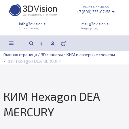
ПН-ПТ 9:00-18:00
+7 (800) 333-07-58
info@3dvision.su
mail@3dvision.su
(отдел продаж)
(отдел услуг)
/
/
Главная страница
3D сканеры
КИМ и лазерные трекеры
/
КИМ Hexagon DEA MERCURY
КИМ Hexagon DEA
MERCURY