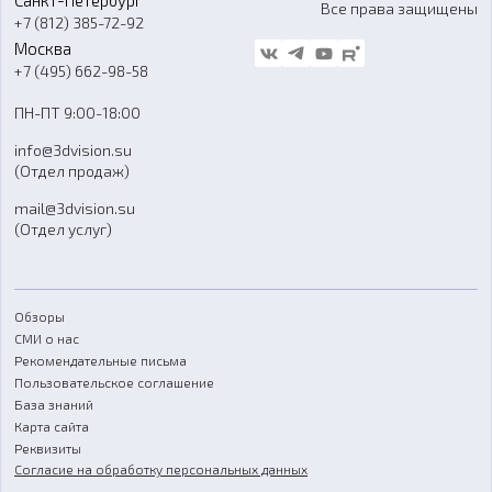
Все права защищены
Гос. закупки
+7 (812) 385-72-92
Стать дилером
Москва
Блог
+7 (495) 662-98-58
Доставка
ПН-ПТ 9:00-18:00
Отзывы
info@3dvision.su
FAQ
(Отдел продаж)
mail@3dvision.su
(Отдел услуг)
Обзоры
СМИ о нас
Рекомендательные письма
Пользовательское соглашение
База знаний
Карта сайта
Реквизиты
Согласие на обработку персональных данных