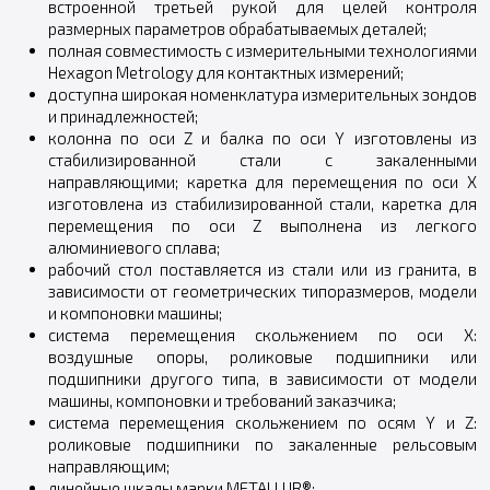
встроенной третьей рукой для целей контроля
размерных параметров обрабатываемых деталей;
полная совместимость с измерительными технологиями
Hexagon Metrology для контактных измерений;
доступна широкая номенклатура измерительных зондов
и принадлежностей;
колонна по оси Z и балка по оси Y изготовлены из
стабилизированной стали с закаленными
направляющими; каретка для перемещения по оси X
изготовлена из стабилизированной стали, каретка для
перемещения по оси Z выполнена из легкого
алюминиевого сплава;
рабочий стол поставляется из стали или из гранита, в
зависимости от геометрических типоразмеров, модели
и компоновки машины;
система перемещения скольжением по оси X:
воздушные опоры, роликовые подшипники или
подшипники другого типа, в зависимости от модели
машины, компоновки и требований заказчика;
система перемещения скольжением по осям Y и Z:
роликовые подшипники по закаленные рельсовым
направляющим;
линейные шкалы марки METALLUR®;