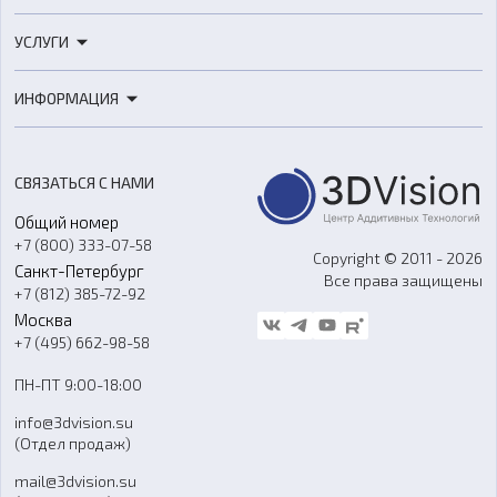
3D-принтеры
УСЛУГИ
3D-сканеры
3D-печать
Роботы
ИНФОРМАЦИЯ
3D-моделирование
Расходные материалы
Цены
3D-сканирование
Станки с ЧПУ
Акции
Реверс-инжиниринг
Оборудование и материалы для вакуумного литья
СВЯЗАТЬСЯ С НАМИ
Портфолио
Литье пластмасс
Аксессуары и прочее оборудование
Общий номер
О компании
Ремонт и услуги
Программное обеспечение
+7 (800) 333-07-58
Контакты
Copyright © 2011 - 2026
Санкт-Петербург
Все права защищены
Гос. закупки
+7 (812) 385-72-92
Стать дилером
Москва
Блог
+7 (495) 662-98-58
Доставка
ПН-ПТ 9:00-18:00
Отзывы
info@3dvision.su
FAQ
(Отдел продаж)
mail@3dvision.su