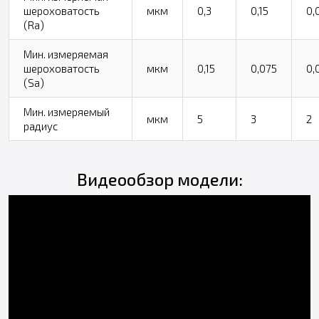
шероховатость
мкм
0,3
0,15
0,
(Ra)
Мин. измеряемая
шероховатость
мкм
0,15
0,075
0,
(Sa)
Мин. измеряемый
мкм
5
3
2
радиус
Видеообзор модели: