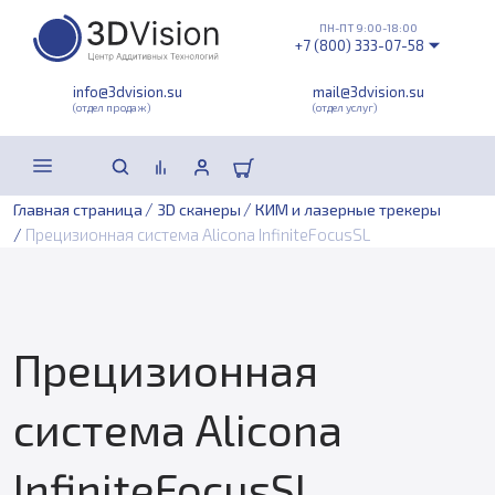
ПН-ПТ 9:00-18:00
+7 (800) 333-07-58
info@3dvision.su
mail@3dvision.su
(отдел продаж)
(отдел услуг)
/
/
Главная страница
3D сканеры
КИМ и лазерные трекеры
/
Прецизионная система Alicona InfiniteFocusSL
Прецизионная
система Alicona
InfiniteFocusSL