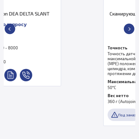
Сканирующий лазерный датчик H
L-10.6
По запросу
Точность
Точность датчика определяется величиной
максимальной допустимой погрешности
(MPE) положения XY калибровочного
цилиндра, измеренной в любой точке на
протяжении диапазона XY датчика.
Максимальная температура
50°C
Вес нетто
360 г (Autojoint) / 379 г (TKJ)
Под заказ