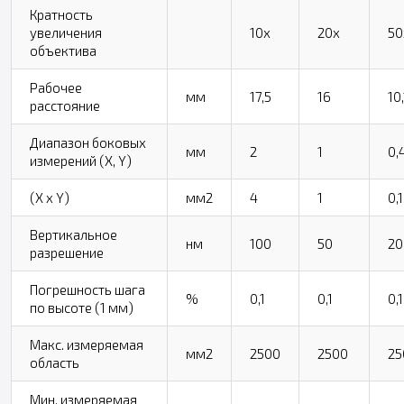
Кратность
увеличения
10x
20x
50
объектива
Рабочее
мм
17,5
16
10,
расстояние
Диапазон боковых
мм
2
1
0,
измерений (X, Y)
(X x Y)
мм2
4
1
0,
Вертикальное
нм
100
50
20
разрешение
Погрешность шага
%
0,1
0,1
0,1
по высоте (1 мм)
Макс. измеряемая
мм2
2500
2500
25
область
Мин. измеряемая