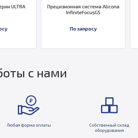
Прецизионная система Alicona
КИМ Hexagon DE
InfiniteFocusG5
По запросу
По запр
оты с нами
Любая форма оплаты
Собственный склад
оборудования