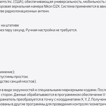
ems Inc. (США), обеспечивающая универсальность, мобильность 
овая зеркальная камера Nikon D2X. Система применяется в ави
тве радиолокационных антенн.
 на штативе
з пару секунд. Ручная настройка не требуется.
:
вижение);
пустимы простои;
дство секций мостов).
и в виде окружностей и специальными маркерными кодами. Посл
ых сторон. Данные обрабатываются в программном обеспечении 
тражатель преобразуется в точку с координатами X, Y, Z. Получ
ованы в другие программы для проведения контроля геометрич