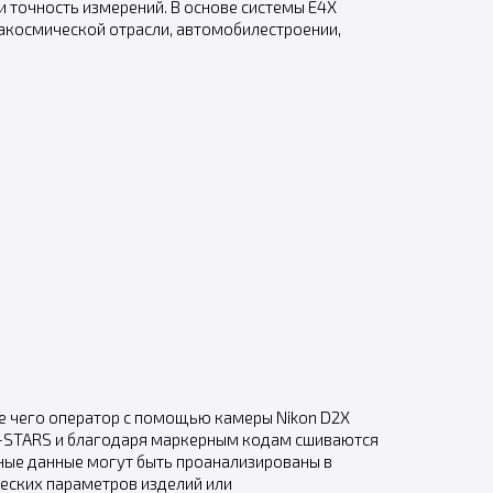
и точность измерений. В основе системы E4X
акосмической отрасли, автомобилестроении,
е чего оператор с помощью камеры Nikon D2X
V-STARS и благодаря маркерным кодам сшиваются
енные данные могут быть проанализированы в
еских параметров изделий или