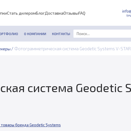
info
упки
Стать дилером
Блог
Доставка
Отзывы
FAQ
(от
ОРТФОЛИО
О КОМПАНИИ
КОНТАКТЫ
/
Фотограмметрическая система Geodetic Systems V-STA
екеры
кая система Geodetic S
 товары бренда Geodetic Systems