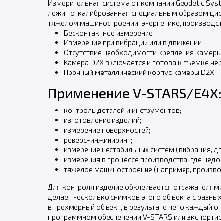
Измерительная система от компании Geodetic Syst
лежит откалиброванная специальным образом цифр
тяжелом машиностроении, энергетике, производс
Бесконтактное измерение
Измерение при вибрации или в движении
Отсутствие необходимости крепления камеры
Камера D2X включается и готова к съемке чере
Прочный металлический корпус камеры D2X
Применение V-STARS/E4X
контроль деталей и инструментов;
изготовление изделий;
измерение поверхностей;
реверс-инжиниринг;
измерение нестабильных систем (вибрация, д
измерения в процессе производства, где недо
тяжелое машиностроение (например, произво
Для контроля изделие обклеивается отражателям
делает несколько снимков этого объекта с разн
в трехмерный объект, в результате чего каждый о
программном обеспечении V-STARS или экспортир