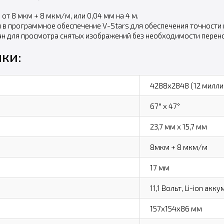
от 8 мкм + 8 мкм/м, или 0,04 мм на 4 м.
в программное обеспечение V-Stars для обеспечения точности 
н для просмотра снятых изображений без необходимости перено
ки:
4288х2848 (12 милли
67° х 47°
23,7 мм х 15,7 мм
8мкм + 8 мкм/м
17 мм
11,1 Вольт, Li-ion акк
157х154х86 мм