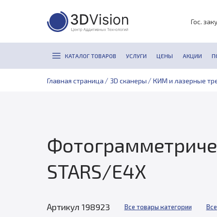
Гос. зак
КАТАЛОГ ТОВАРОВ
УСЛУГИ
ЦЕНЫ
АКЦИИ
П
/
/
Главная страница
3D сканеры
КИМ и лазерные тр
Фотограмметричес
STARS/E4X
Артикул 198923
Все товары категории
Все