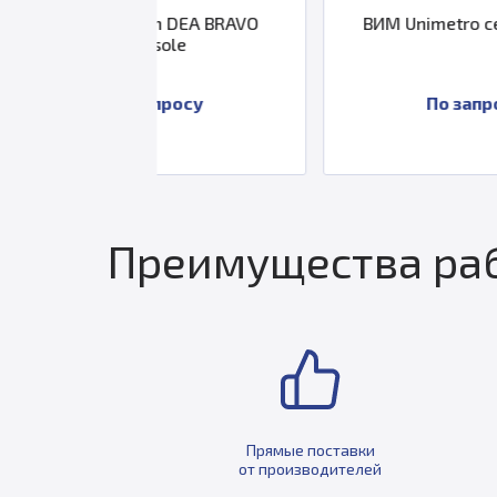
on DEA BRAVO
ВИМ Unimetro серии ULTRA
nsole
апросу
По запросу
Преимущества раб
Прямые поставки
от производителей