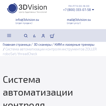
ПН-ПТ 9:00-18:00
+7 (800) 333-07-58
info@3dvision.su
mail@3dvision.su
(отдел продаж)
(отдел услуг)
/
/
Главная страница
3D сканеры
КИМ и лазерные трекеры
/
Система автоматизации контроля инструментов ZOLLER
roboSet/threadCheck
Система
автоматизации
контроля