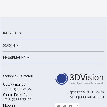
КАТАЛОГ
3D-принтеры
УСЛУГИ
3D-сканеры
3D-печать
Роботы
ИНФОРМАЦИЯ
3D-моделирование
Расходные материалы
Цены
3D-сканирование
Станки с ЧПУ
Акции
Реверс-инжиниринг
Оборудование и материалы для вакуумного литья
СВЯЗАТЬСЯ С НАМИ
Портфолио
Литье пластмасс
Аксессуары и прочее оборудование
Общий номер
О компании
Ремонт и услуги
Программное обеспечение
+7 (800) 333-07-58
Контакты
Copyright © 2011 - 2026
Санкт-Петербург
Все права защищены
Гос. закупки
+7 (812) 385-72-92
Стать дилером
Москва