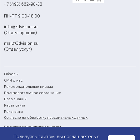
Блог
+7 (495) 662-98-58
Доставка
ПН-ПТ 9:00-18:00
Отзывы
info@3dvision.su
FAQ
(Отдел продаж)
mail@3dvision.su
(Отдел услуг)
Обзоры
СМИ о нас
Рекомендательные письма
Пользовательское соглашение
База знаний
Карта сайта
Реквизиты
Согласие на обработку персональных данных
Политика конфиденциальности
Пользуясь сайтом, вы соглашаетесь с
Публичная оферта