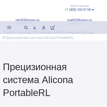
ПН-ПТ 9:00-18:00
+7 (800) 333-07-58
info@3dvision.su
mail@3dvision.su
(отдел продаж)
(отдел услуг)
/
/
Главная страница
3D сканеры
КИМ и лазерные трекеры
/
Прецизионная система Alicona PortableRL
Прецизионная
система Alicona
PortableRL