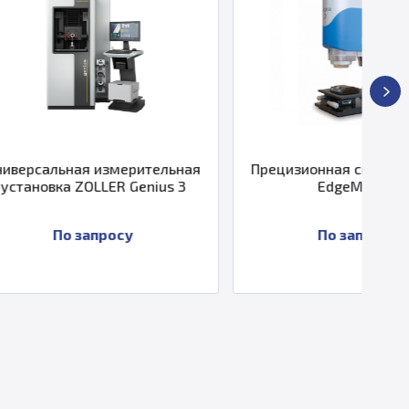
мерительная
Прецизионная система Alicona
С
R Genius 3
EdgeMaster
осу
По запросу