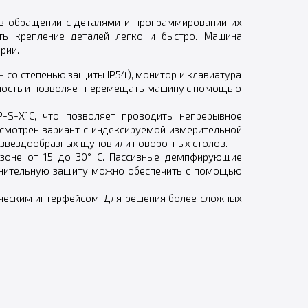
 в обращении с деталями и программировании их
ть крепление деталей легко и быстро. Машина
рии.
 со степенью защиты IP54), монитор и клавиатура
ность и позволяет перемещать машину с помощью
-S-X1C, что позволяет проводить непрерывное
усмотрен вариант с индексируемой измерительной
 звездообразных щупов или поворотных столов.
азоне от 15 до 30° C. Пассивные демпфирующие
лнительную защиту можно обеспечить с помощью
ческим интерфейсом. Для решения более сложных