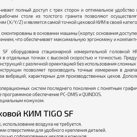
чивает полный доступ с трех сторон и оптимальное удобство
 рабочем столе из толстого гранита позволяют осуществля
мм (X/Y/Z) и является самой точной цеховой КИМ в своей катего
 смонтированы в основании машины (корпус основания доступен
нением, что обеспечивает максимальную эргономику и компакт
 SF оборудована стационарной измерительной головкой HP
 в отдельных точках с высокой скоростью и точностью. Пред
нструкций с различной ориентацией без использования сложных
нструкции позволяет производить точные измерения в диап
ва вибраций, характерных для производственных цехов. Допо
 операционных систем последнего поколения с понятным графи
 программное обеспечение PC-DMIS и QUINDOS.
пециальным кожухом.
ховой КИМ TIGO SF
 использование воздуха не требуется.
ыми отверстиями для удобного крепления деталей.
мощью гофрированных чехлов и кожухов.