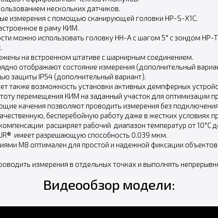
пользованием нескольких датчиков.
ные измерения с помощью сканирующей головки HP-S-X1C.
встроенное в раму КИМ.
ти можно использовать головку HH-A с шагом 5° с зондом HP-T
.
ложены на встроенном штативе с шарнирным соединением.
ядно отображают состояние измерения (дополнительный вариан
ью защиты IP54 (дополнительный вариант).
ет также возможность установки активных демпферных устройс
стоту перемещения КИМ на заданный участок для оптимизации п
щие качения позволяют проводить измерения без подключения
ачественную, бесперебойную работу даже в жестких условиях п
омпенсации расширяет рабочий диапазон температур от 10°С до
UR® имеет разрешающую способность 0.039 мкм.
тиями М8 оптимален для простой и надежной фиксации объектов 
оводить измерения в отдельных точках и выполнять непрерывно
Видеообзор модели: