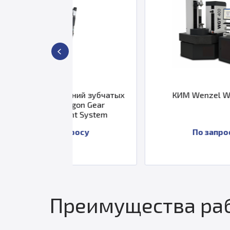
рений зубчатых
КИМ Wenzel WGT 400
xagon Gear
ent System
апросу
По запросу
Преимущества раб