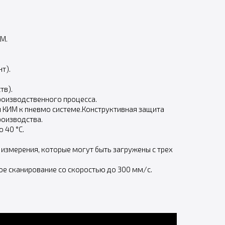
M.
т).
тв).
роизводственного процесса.
 КИМ к пневмо системе.Конструктивная защита
роизводства.
 40 °С.
измерения, которые могут быть загружены с трех
е сканирование со скоростью до 300 мм/с.