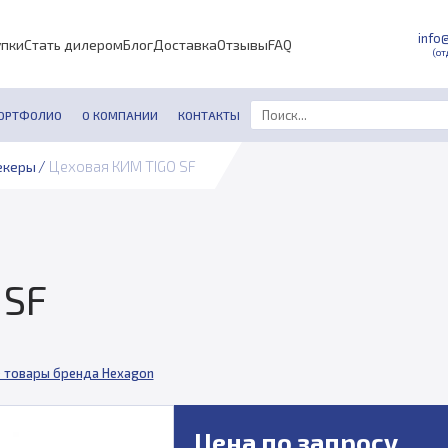
info
упки
Стать дилером
Блог
Доставка
Отзывы
FAQ
(от
ОРТФОЛИО
О КОМПАНИИ
КОНТАКТЫ
/
Цеховая КИМ TIGO SF
екеры
 SF
 товары бренда Hexagon
Цена по запросу