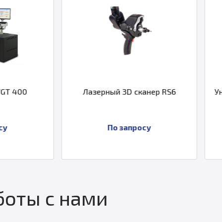
Лазерный 3D сканер RS6
Универсальная из
установка ZOLLE
По запросу
По запр
оты с нами