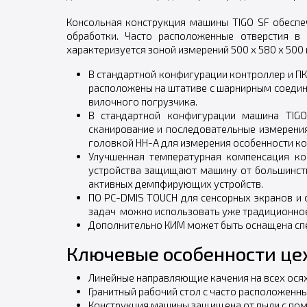
Консольная конструкция машины TIGO SF обеспе
обработки. Часто расположенные отверстия в
характеризуется зоной измерений 500 x 580 x 500 
В стандартной конфигурации контроллер и ПК
расположены на штативе с шарнирным соеди
вилочного погрузчика.
В стандартной конфигурации машина TIGO
сканирование и последовательные измерения
головкой HH-A для измерения особенности ко
Улучшенная температурная компенсация ко
устройства защищают машину от большинст
активных демпфирующих устройств.
ПО PC-DMIS TOUCH для сенсорных экранов и
задач можно использовать уже традиционное
Дополнительно КИМ может быть оснащена с
Ключевые особенности це
Линейные направляющие качения на всех осях,
Гранитный рабочий стол с часто расположенн
Конструкция машины защищена от пыли с по