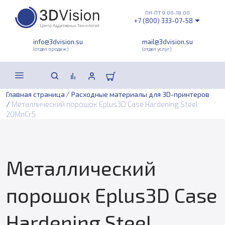
ПН-ПТ 9:00-18:00
+7 (800) 333-07-58
info@3dvision.su
mail@3dvision.su
(отдел продаж)
(отдел услуг)
/
Главная страница
Расходные материалы для 3D-принтеров
/
Металлический порошок Eplus3D Case Hardening Steel
20MnCr5
Металлический
порошок Eplus3D Case
Hardening Steel