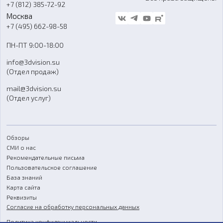
+7 (812) 385-72-92
Стать дилером
Москва
Блог
+7 (495) 662-98-58
Доставка
ПН-ПТ 9:00-18:00
Отзывы
info@3dvision.su
FAQ
(Отдел продаж)
mail@3dvision.su
(Отдел услуг)
Обзоры
СМИ о нас
Рекомендательные письма
Пользовательское соглашение
База знаний
Карта сайта
Реквизиты
Согласие на обработку персональных данных
Политика конфиденциальности