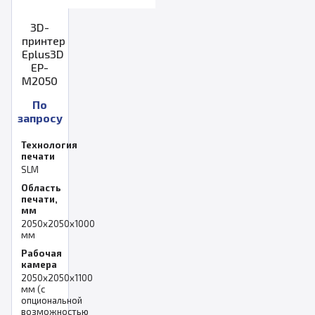
3D-
принтер
Eplus3D
EP-
M2050
По
запросу
Технология
печати
SLM
Область
печати,
мм
2050x2050x1000
мм
Рабочая
камера
2050x2050x1100
мм (с
опциональной
возможностью