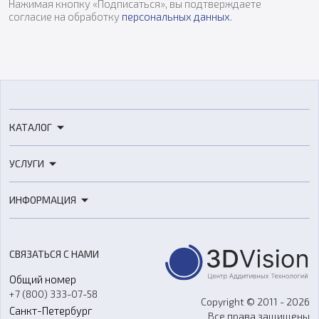
Нажимая кнопку «Подписаться», вы подтверждаете
согласие на обработку
персональных данных
.
КАТАЛОГ
3D-принтеры
УСЛУГИ
3D-сканеры
3D-печать
Роботы
ИНФОРМАЦИЯ
3D-моделирование
Расходные материалы
Цены
3D-сканирование
Станки с ЧПУ
Акции
Реверс-инжиниринг
Оборудование и материалы для вакуумного литья
СВЯЗАТЬСЯ С НАМИ
Портфолио
Литье пластмасс
Аксессуары и прочее оборудование
Общий номер
О компании
Ремонт и услуги
Программное обеспечение
+7 (800) 333-07-58
Контакты
Copyright © 2011 - 2026
Санкт-Петербург
Все права защищены
Гос. закупки