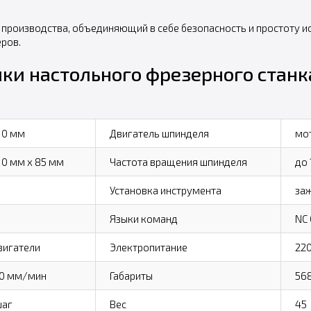
 производства, объединяющий в себе безопасность и простоту и
ров.
и настольного фрезерного станка 
10 мм
Двигатель шпинделя
мот
10 мм x 85 мм
Частота вращения шпинделя
до 
Установка инструмента
заж
Языки команд
NC 
вигатели
Электропитание
22
00 мм/мин
Габариты
568
шаг
Вес
45