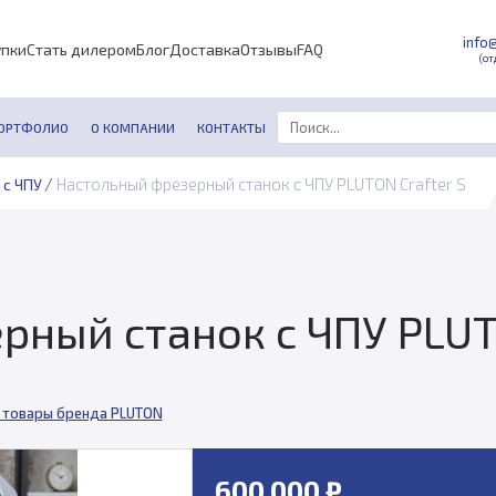
info
упки
Стать дилером
Блог
Доставка
Отзывы
FAQ
(от
ОРТФОЛИО
О КОМПАНИИ
КОНТАКТЫ
/
Настольный фрезерный станок с ЧПУ PLUTON Crafter S
 с ЧПУ
ный станок с ЧПУ PLUTO
 товары бренда PLUTON
600 000 ₽