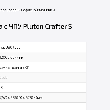
спользования офисной техники и
с ЧПУ Pluton Crafter S
ор 380 type
12000 об/мин
имная цанга ER11
Code
0В
(W) x 586(D) x 628(H)мм