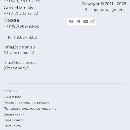
+7 (800) 333-07-58
Контакты
Copyright © 2011 - 2026
Санкт-Петербург
Все права защищены
Гос. закупки
+7 (812) 385-72-92
Стать дилером
Москва
Блог
+7 (495) 662-98-58
Доставка
ПН-ПТ 9:00-18:00
Отзывы
info@3dvision.su
FAQ
(Отдел продаж)
mail@3dvision.su
(Отдел услуг)
Обзоры
СМИ о нас
Рекомендательные письма
Пользовательское соглашение
База знаний
Карта сайта
Реквизиты