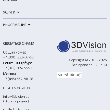
3D-принтеры
УСЛУГИ
3D-сканеры
3D-печать
Роботы
ИНФОРМАЦИЯ
3D-моделирование
Расходные материалы
Цены
3D-сканирование
Станки с ЧПУ
Акции
Реверс-инжиниринг
Оборудование и материалы для вакуумного литья
СВЯЗАТЬСЯ С НАМИ
Портфолио
Литье пластмасс
Аксессуары и прочее оборудование
Общий номер
О компании
Ремонт и услуги
Программное обеспечение
+7 (800) 333-07-58
Контакты
Copyright © 2011 - 2026
Санкт-Петербург
Все права защищены
Гос. закупки
+7 (812) 385-72-92
Стать дилером
Москва
Блог
+7 (495) 662-98-58
Доставка
ПН-ПТ 9:00-18:00
Отзывы
info@3dvision.su
FAQ
(Отдел продаж)
mail@3dvision.su