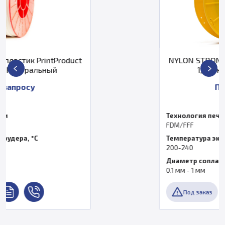
ct
NYLON STRONG пластик PrintProdu
1,75 1 кг Натуральный
По запросу
Технология печати
FDM/FFF
Температура экструдера, °C
200-240
Диаметр сопла
0.1 мм - 1 мм
Под заказ