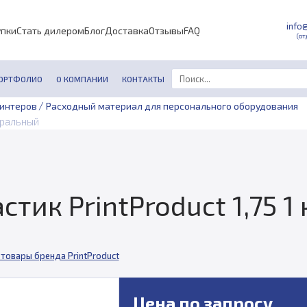
info
упки
Стать дилером
Блог
Доставка
Отзывы
FAQ
(от
ОРТФОЛИО
О КОМПАНИИ
КОНТАКТЫ
/
ринтеров
Расходный материал для персонального оборудования
уральный
тик PrintProduct 1,75 1
 товары бренда PrintProduct
Цена по запросу