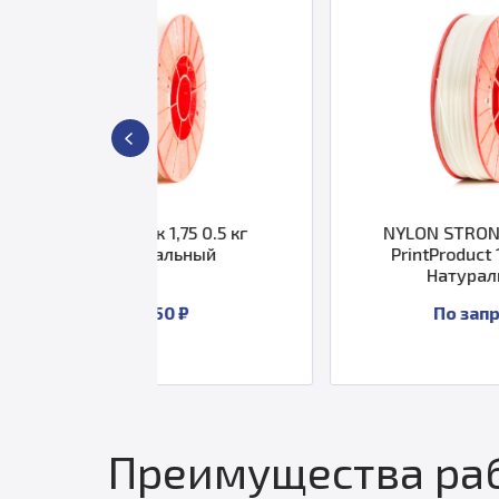
ик 1,75 0.5 кг
NYLON STRONG пластик
уральный
PrintProduct 1,75 0.5 кг
Натуральный
1 650 ₽
По запросу
Преимущества раб