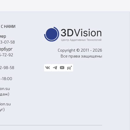
 С НАМИ
мер
33-07-58
ербург
Copyright © 2011 - 2026
5-72-92
Все права защищены
62-98-58
-18:00
ion.su
одаж)
ion.su
уг)