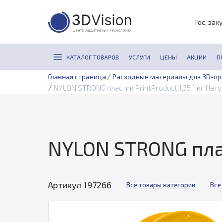
Гос. зак
КАТАЛОГ ТОВАРОВ
УСЛУГИ
ЦЕНЫ
АКЦИИ
П
/
Главная страница
Расходные материалы для 3D-п
/
NYLON STRONG пластик PrintProduct 1,75 1 кг Нат
NYLON STRONG плас
Артикул 197266
Все товары категории
Все