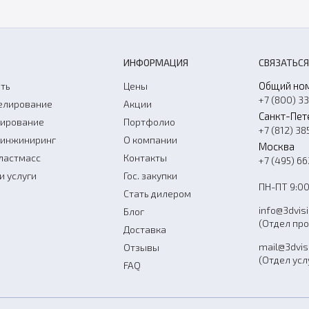
ИНФОРМАЦИЯ
СВЯЗАТЬСЯ
Общий но
ть
Цены
+7 (800) 3
елирование
Акции
Санкт-Пет
нирование
Портфолио
+7 (812) 38
-инжиниринг
О компании
Москва
ластмасс
Контакты
+7 (495) 6
и услуги
Гос. закупки
ПН-ПТ 9:00
Стать дилером
info@3dvis
Блог
(Отдел пр
Доставка
mail@3dvis
Отзывы
(Отдел усл
FAQ