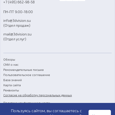
Блог
+7 (495) 662-98-58
Доставка
ПН-ПТ 9:00-18:00
Отзывы
info@3dvision.su
FAQ
(Отдел продаж)
mail@3dvision.su
(Отдел услуг)
Обзоры
СМИ о нас
Рекомендательные письма
Пользовательское соглашение
База знаний
Карта сайта
Реквизиты
Согласие на обработку персональных данных
Политика конфиденциальности
Пользуясь сайтом, вы соглашаетесь с
Публичная оферта