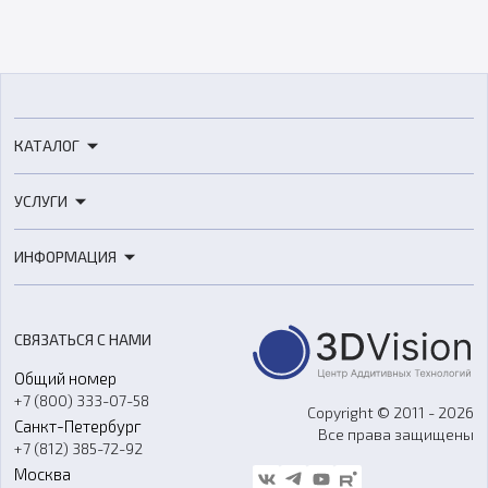
КАТАЛОГ
3D-принтеры
УСЛУГИ
3D-сканеры
3D-печать
Роботы
ИНФОРМАЦИЯ
3D-моделирование
Расходные материалы
Цены
3D-сканирование
Станки с ЧПУ
Акции
Реверс-инжиниринг
Оборудование и материалы для вакуумного литья
СВЯЗАТЬСЯ С НАМИ
Портфолио
Литье пластмасс
Аксессуары и прочее оборудование
Общий номер
О компании
Ремонт и услуги
Программное обеспечение
+7 (800) 333-07-58
Контакты
Copyright © 2011 - 2026
Санкт-Петербург
Все права защищены
Гос. закупки
+7 (812) 385-72-92
Стать дилером
Москва