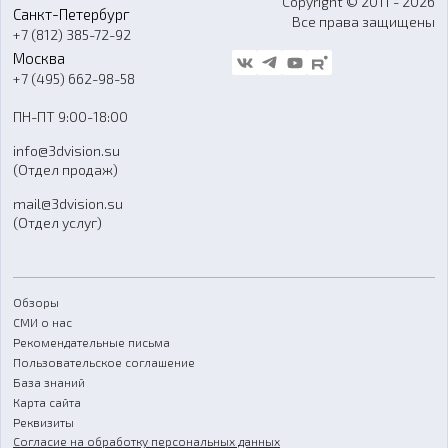
Copyright © 2011 - 2026
Санкт-Петербург
Все права защищены
Гос. закупки
+7 (812) 385-72-92
Стать дилером
Москва
Блог
+7 (495) 662-98-58
Доставка
ПН-ПТ 9:00-18:00
Отзывы
info@3dvision.su
FAQ
(Отдел продаж)
mail@3dvision.su
(Отдел услуг)
Обзоры
СМИ о нас
Рекомендательные письма
Пользовательское соглашение
База знаний
Карта сайта
Реквизиты
Согласие на обработку персональных данных