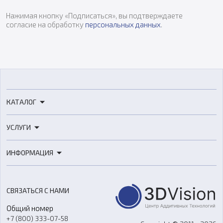
Нажимая кнопку «Подписаться», вы подтверждаете
согласие на обработку
персональных данных
.
КАТАЛОГ
3D-принтеры
УСЛУГИ
3D-сканеры
3D-печать
Роботы
ИНФОРМАЦИЯ
3D-моделирование
Расходные материалы
Цены
3D-сканирование
Станки с ЧПУ
Акции
Реверс-инжиниринг
Оборудование и материалы для вакуумного литья
СВЯЗАТЬСЯ С НАМИ
Портфолио
Литье пластмасс
Аксессуары и прочее оборудование
Общий номер
О компании
Ремонт и услуги
Программное обеспечение
+7 (800) 333-07-58
Контакты