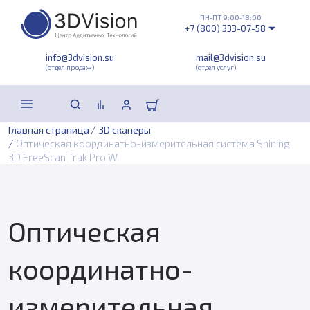
ПН-ПТ 9:00-18:00
+7 (800) 333-07-58
info@3dvision.su
mail@3dvision.su
(отдел продаж)
(отдел услуг)
/
Главная страница
3D сканеры
/
Оптическая координатно-измерительная система Shining
3D FreeScan Trak Pro W
Оптическая
координатно-
измерительная