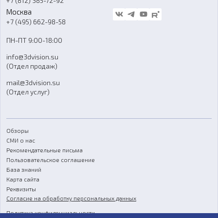
+7 (812) 385-72-92
Стать дилером
Москва
Блог
+7 (495) 662-98-58
Доставка
ПН-ПТ 9:00-18:00
Отзывы
info@3dvision.su
FAQ
(Отдел продаж)
mail@3dvision.su
(Отдел услуг)
Обзоры
СМИ о нас
Рекомендательные письма
Пользовательское соглашение
База знаний
Карта сайта
Реквизиты
Согласие на обработку персональных данных
Политика конфиденциальности