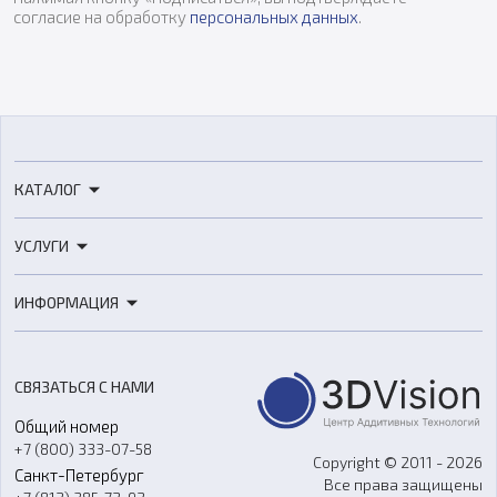
согласие на обработку
персональных данных
.
КАТАЛОГ
3D-принтеры
УСЛУГИ
3D-сканеры
3D-печать
Роботы
ИНФОРМАЦИЯ
3D-моделирование
Расходные материалы
Цены
3D-сканирование
Станки с ЧПУ
Акции
Реверс-инжиниринг
Оборудование и материалы для вакуумного литья
СВЯЗАТЬСЯ С НАМИ
Портфолио
Литье пластмасс
Аксессуары и прочее оборудование
Общий номер
О компании
Ремонт и услуги
Программное обеспечение
+7 (800) 333-07-58
Контакты
Copyright © 2011 - 2026
Санкт-Петербург
Все права защищены
Гос. закупки