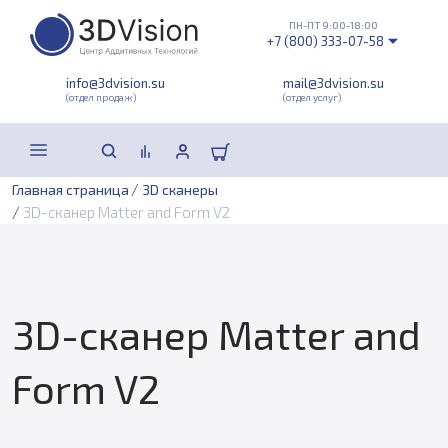
ПН-ПТ 9:00-18:00
+7 (800) 333-07-58
info@3dvision.su
mail@3dvision.su
(отдел продаж)
(отдел услуг)
/
Главная страница
3D сканеры
/
3D-сканер Matter and Form V2
3D-сканер Matter and
Form V2