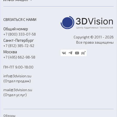
3D-моделирование
Расходные материалы
Цены
3D-сканирование
Станки с ЧПУ
Акции
Реверс-инжиниринг
Оборудование и материалы для вакуумного литья
СВЯЗАТЬСЯ С НАМИ
Портфолио
Литье пластмасс
Аксессуары и прочее оборудование
Общий номер
О компании
Ремонт и услуги
Программное обеспечение
+7 (800) 333-07-58
Контакты
Copyright © 2011 - 2026
Санкт-Петербург
Все права защищены
Гос. закупки
+7 (812) 385-72-92
Стать дилером
Москва
Блог
+7 (495) 662-98-58
Доставка
ПН-ПТ 9:00-18:00
Отзывы
info@3dvision.su
FAQ
(Отдел продаж)
mail@3dvision.su
(Отдел услуг)
Обзоры