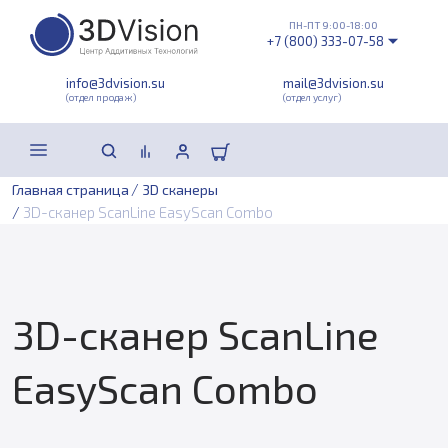
ПН-ПТ 9:00-18:00
+7 (800) 333-07-58
info@3dvision.su
mail@3dvision.su
(отдел продаж)
(отдел услуг)
/
Главная страница
3D сканеры
/
3D-сканер ScanLine EasyScan Combo
3D-сканер ScanLine
EasyScan Combo