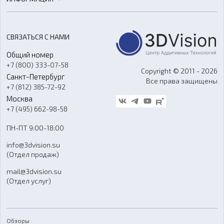
3D-моделирование
Расходные материалы
Цены
3D-сканирование
Станки с ЧПУ
Акции
Реверс-инжиниринг
Оборудование и материалы для вакуумного литья
СВЯЗАТЬСЯ С НАМИ
Портфолио
Литье пластмасс
Аксессуары и прочее оборудование
Общий номер
О компании
Ремонт и услуги
Программное обеспечение
+7 (800) 333-07-58
Контакты
Copyright © 2011 - 2026
Санкт-Петербург
Все права защищены
Гос. закупки
+7 (812) 385-72-92
Стать дилером
Москва
Блог
+7 (495) 662-98-58
Доставка
ПН-ПТ 9:00-18:00
Отзывы
info@3dvision.su
FAQ
(Отдел продаж)
mail@3dvision.su
(Отдел услуг)
Обзоры