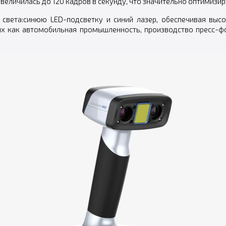
величилась до 120 кадров в секунду, что значительно оптимизир
 света:синюю LED-подсветку и синий лазер, обеспечивая выс
их как автомобильная промышленность, производство пресс-фо