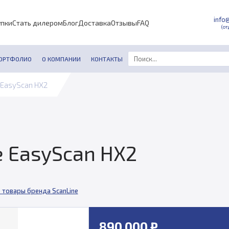
info
упки
Стать дилером
Блог
Доставка
Отзывы
FAQ
(от
ОРТФОЛИО
О КОМПАНИИ
КОНТАКТЫ
 EasyScan HX2
e EasyScan HX2
 товары бренда ScanLine
890 000 ₽