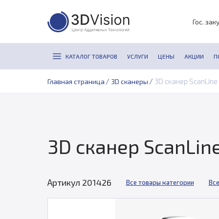
Гос. зак
КАТАЛОГ ТОВАРОВ
УСЛУГИ
ЦЕНЫ
АКЦИИ
П
/
/
3D сканер ScanLine
Главная страница
3D сканеры
3D сканер ScanLin
Артикул 201426
Все товары категории
Все