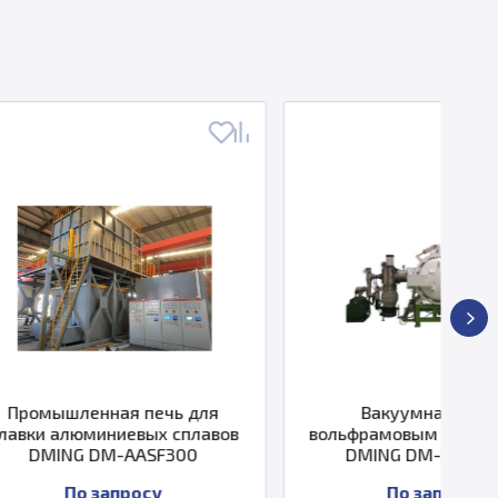
 печь для
Вакуумная печь с
вых сплавов
вольфрамовым нагревателем
ASF300
DMING DM-WSL-3050
осу
По запросу