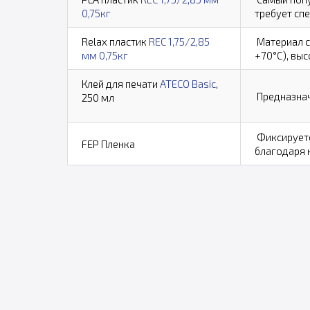
0,75кг
требует сп
Relax пластик
REC 1,75/2,85
Материал с
мм 0,75кг
+70°С), вы
Клей для печати
ATECO Basic
,
Предназнач
250 мл
Фиксируетс
FEP Пленка
благодаря 