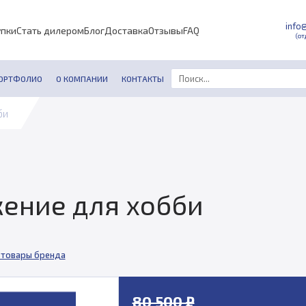
info
упки
Стать дилером
Блог
Доставка
Отзывы
FAQ
(от
ОРТФОЛИО
О КОМПАНИИ
КОНТАКТЫ
би
ение для хобби
 товары бренда
80 500 ₽