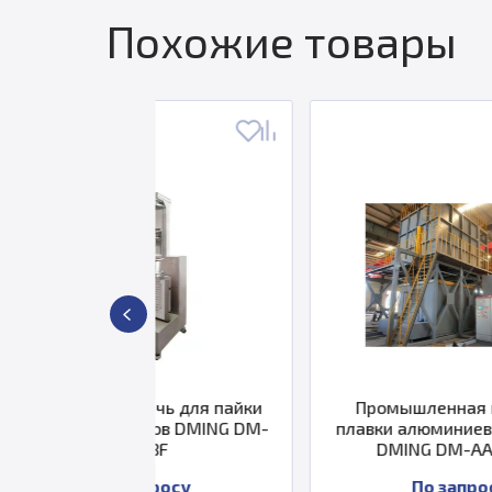
Похожие товары
печь для пайки
Промышленная печь для
нтов DMING DM-
плавки алюминиевых сплавов
00BF
DMING DM-AASF280
апросу
По запросу