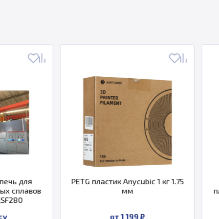
PETG пластик Anycubic 1 кг 1.75
Промышленная
мм
плавки алюминие
DMING DM-A
от 1 199 ₽
По запр