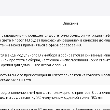
Описание
 разрешение 4К, оснащается достаточно большой матрицей и 
 света. Photon M3 будет прекрасным решением в качестве дом
а также может применяться в сфере образования.
ся в виде модульного
DIY-набора
и собирается за считанные ми
ьной простоте в сборке, настройке и использовании Kobra стан
 уровня для домашнего использования.
астительного происхождения, изготавливается из соевого масла
мических веществ.
е дополнение 2-в-1 для фотополимерного принтера. Обеспечив
дели и её дозасветку УФ-излучением с длиной волны 405 нм.
ярный материал для 3D печати, полностью безвреден и печатать 