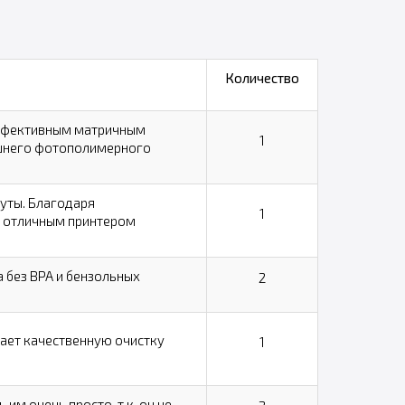
Количество
эффективным матричным
1
ашнего фотополимерного
нуты. Благодаря
1
ет отличным принтером
 без BPA и бензольных
2
ает качественную очистку
1
им очень просто, т.к. он не