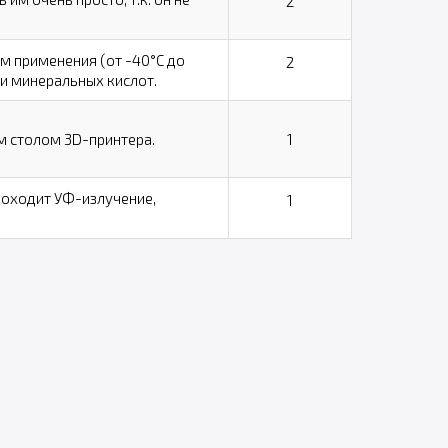
2
 применения (от -40°С до
2
 и минеральных кислот.
м столом 3D-принтера.
1
роходит УФ-излучение,
1