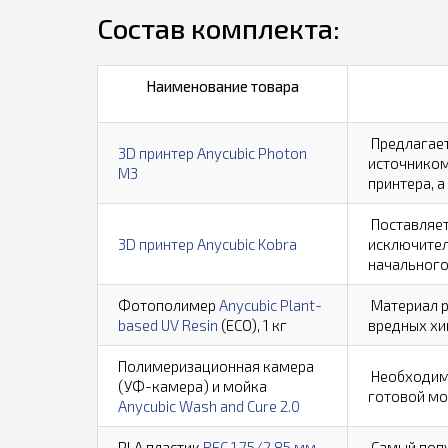
Состав комплекта:
Наименование товара
Предлагает
3D принтер Anycubic Photon
источником
M3
принтера, 
Поставляет
3D принтер Anycubic Kobra
исключител
начального
Фотополимер
Anycubic Plant-
Материал р
based UV Resin
(ECO), 1 кг
вредных хи
Полимеризационная камера
Необходимо
(УФ-камера) и мойка
готовой мо
Anycubic Wash and Cure 2.0
PLA пластик
REC 1,75/2,85 мм
Самый попул