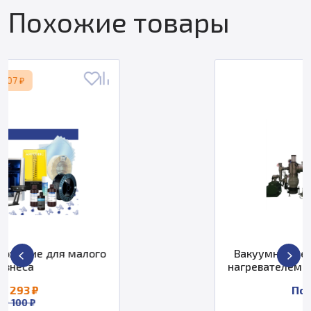
Похожие товары
о
Вакуумная печь с вольфрамовым
нагревателем DMING DM-WSL-305
По запросу