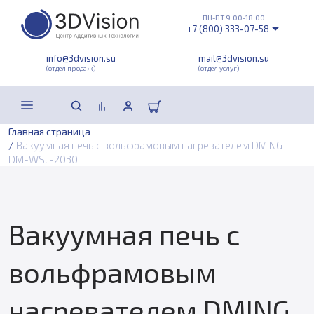
ПН-ПТ 9:00-18:00
+7 (800) 333-07-58
info@3dvision.su
mail@3dvision.su
(отдел продаж)
(отдел услуг)
Главная страница
/
Вакуумная печь с вольфрамовым нагревателем DMING
DM-WSL-2030
Вакуумная печь с
вольфрамовым
нагревателем DMING