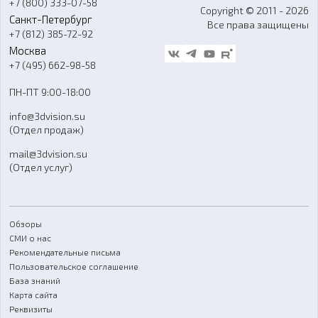
+7 (800) 333-07-58
Контакты
Copyright © 2011 - 2026
Санкт-Петербург
Все права защищены
Гос. закупки
+7 (812) 385-72-92
Стать дилером
Москва
Блог
+7 (495) 662-98-58
Доставка
ПН-ПТ 9:00-18:00
Отзывы
info@3dvision.su
FAQ
(Отдел продаж)
mail@3dvision.su
(Отдел услуг)
Обзоры
СМИ о нас
Рекомендательные письма
Пользовательское соглашение
База знаний
Карта сайта
Реквизиты