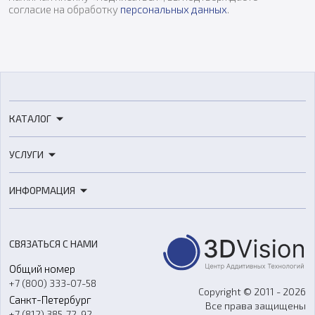
согласие на обработку
персональных данных
.
КАТАЛОГ
3D-принтеры
УСЛУГИ
3D-сканеры
3D-печать
Роботы
ИНФОРМАЦИЯ
3D-моделирование
Расходные материалы
Цены
3D-сканирование
Станки с ЧПУ
Акции
Реверс-инжиниринг
Оборудование и материалы для вакуумного литья
СВЯЗАТЬСЯ С НАМИ
Портфолио
Литье пластмасс
Аксессуары и прочее оборудование
Общий номер
О компании
Ремонт и услуги
Программное обеспечение
+7 (800) 333-07-58
Контакты
Copyright © 2011 - 2026
Санкт-Петербург
Все права защищены
Гос. закупки
+7 (812) 385-72-92