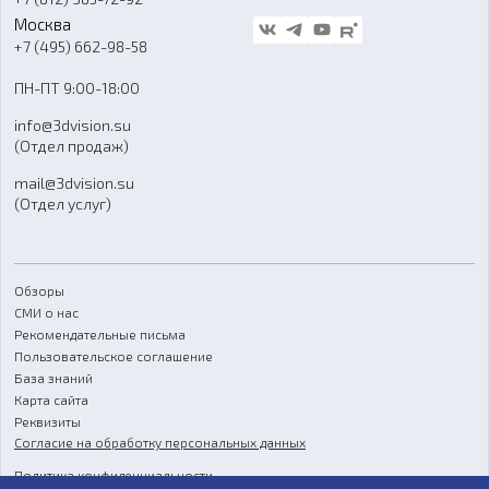
Стать дилером
Москва
Блог
+7 (495) 662-98-58
Доставка
ПН-ПТ 9:00-18:00
Отзывы
info@3dvision.su
FAQ
(Отдел продаж)
mail@3dvision.su
(Отдел услуг)
Обзоры
СМИ о нас
Рекомендательные письма
Пользовательское соглашение
База знаний
Карта сайта
Реквизиты
Согласие на обработку персональных данных
Политика конфиденциальности