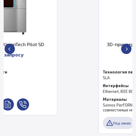
D
3D-принтер UnionTech Lite 600 
По запросу
Технология печати
SLA
Интерфейсы
Ethernet, IEEE 802.3 using TCP/IP and NFS
Материалы
Somos PerFORM, UTR9100 и другие
совместимые материалы
Под заказ