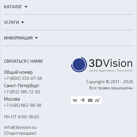
КАТАЛОГ
3D-принтеры
УСЛУГИ
3D-сканеры
3D-печать
Роботы
ИНФОРМАЦИЯ
3D-моделирование
Расходные материалы
Цены
3D-сканирование
Станки с ЧПУ
Акции
Реверс-инжиниринг
Оборудование и материалы для вакуумного литья
СВЯЗАТЬСЯ С НАМИ
Портфолио
Литье пластмасс
Аксессуары и прочее оборудование
Общий номер
О компании
Ремонт и услуги
Программное обеспечение
+7 (800) 333-07-58
Контакты
Copyright © 2011 - 2026
Санкт-Петербург
Все права защищены
Гос. закупки
+7 (812) 385-72-92
Стать дилером
Москва
Блог
+7 (495) 662-98-58
Доставка
ПН-ПТ 9:00-18:00
Отзывы
info@3dvision.su
FAQ
(Отдел продаж)