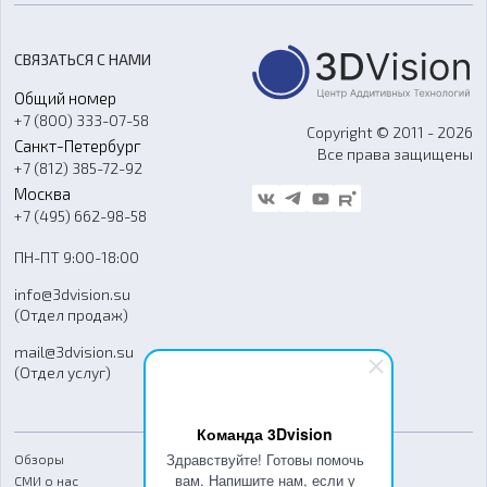
Цены
3D-сканирование
Станки с ЧПУ
Акции
Реверс-инжиниринг
Оборудование и материалы для вакуумного литья
СВЯЗАТЬСЯ С НАМИ
Портфолио
Литье пластмасс
Аксессуары и прочее оборудование
Общий номер
О компании
Ремонт и услуги
Программное обеспечение
+7 (800) 333-07-58
Контакты
Copyright © 2011 - 2026
Санкт-Петербург
Все права защищены
Гос. закупки
+7 (812) 385-72-92
Стать дилером
Москва
Блог
+7 (495) 662-98-58
Доставка
ПН-ПТ 9:00-18:00
Отзывы
info@3dvision.su
FAQ
(Отдел продаж)
mail@3dvision.su
(Отдел услуг)
Команда 3Dvision
Здравствуйте! Готовы помочь
Обзоры
вам. Напишите нам, если у
СМИ о нас