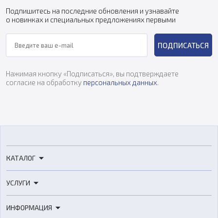
Подпишитесь на последние обновления и узнавайте
о новинках и специальных предложениях первыми
ПОДПИСАТЬСЯ
Нажимая кнопку «Подписаться», вы подтверждаете
согласие на обработку
персональных данных
.
КАТАЛОГ
3D-принтеры
УСЛУГИ
3D-сканеры
3D-печать
Роботы
ИНФОРМАЦИЯ
3D-моделирование
Расходные материалы