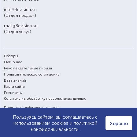
Отзывы
info@3dvision.su
FAQ
(Отдел продаж)
mail@3dvision.su
(Отдел услуг)
Обзоры
СМИ о нас
Рекомендательные письма
Пользовательское соглашение
База знаний
Карта сайта
Реквизиты
Согласие на обработку персональных данных
Политика конфиденциальности
Пользуясь сайтом, вы соглашаетесь с
Публичная оферта
использованием cookies и
политикой
Хорошо
конфиденциальности
.