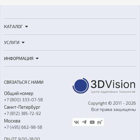
КАТАЛОГ
3D-принтеры
УСЛУГИ
3D-сканеры
3D-печать
Роботы
ИНФОРМАЦИЯ
3D-моделирование
Расходные материалы
Цены
3D-сканирование
Станки с ЧПУ
Акции
Реверс-инжиниринг
Оборудование и материалы для вакуумного литья
СВЯЗАТЬСЯ С НАМИ
Портфолио
Литье пластмасс
Аксессуары и прочее оборудование
Общий номер
О компании
Ремонт и услуги
Программное обеспечение
+7 (800) 333-07-58
Контакты
Copyright © 2011 - 2026
Санкт-Петербург
Все права защищены
Гос. закупки
+7 (812) 385-72-92
Стать дилером
Москва
Блог
+7 (495) 662-98-58
Доставка
ПН-ПТ 9:00-18:00