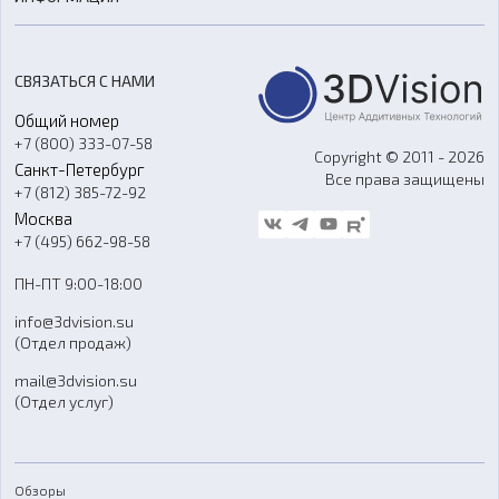
3D-моделирование
Расходные материалы
Цены
3D-сканирование
Станки с ЧПУ
Акции
Реверс-инжиниринг
Оборудование и материалы для вакуумного литья
СВЯЗАТЬСЯ С НАМИ
Портфолио
Литье пластмасс
Аксессуары и прочее оборудование
Общий номер
О компании
Ремонт и услуги
Программное обеспечение
+7 (800) 333-07-58
Контакты
Copyright © 2011 - 2026
Санкт-Петербург
Все права защищены
Гос. закупки
+7 (812) 385-72-92
Стать дилером
Москва
Блог
+7 (495) 662-98-58
Доставка
ПН-ПТ 9:00-18:00
Отзывы
info@3dvision.su
FAQ
(Отдел продаж)
mail@3dvision.su
(Отдел услуг)
Обзоры