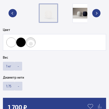
Цвет
Вес
1 кг
-
Диаметр нити
1.75
-
1 700 ₽