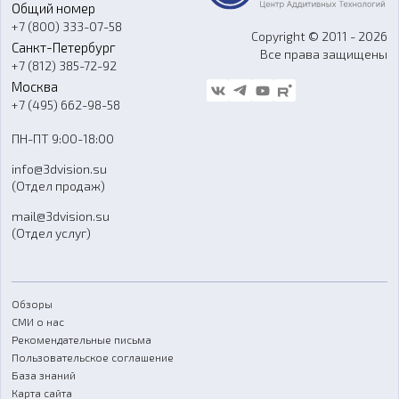
Общий номер
О компании
Ремонт и услуги
Программное обеспечение
+7 (800) 333-07-58
Контакты
Copyright © 2011 - 2026
Санкт-Петербург
Все права защищены
Гос. закупки
+7 (812) 385-72-92
Стать дилером
Москва
Блог
+7 (495) 662-98-58
Доставка
ПН-ПТ 9:00-18:00
Отзывы
info@3dvision.su
FAQ
(Отдел продаж)
mail@3dvision.su
(Отдел услуг)
Обзоры
СМИ о нас
Рекомендательные письма
Пользовательское соглашение
База знаний
Карта сайта