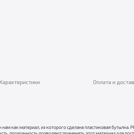
Характеристики
Оплата и доста
 нам как материал, из которого сделана пластиковая бутылка. P
кость, прозрачность позволяют применять этот материал для п