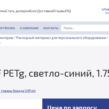
info
упки
Стать дилером
Блог
Доставка
Отзывы
FAQ
(от
ОРТФОЛИО
О КОМПАНИИ
КОНТАКТЫ
/
/
ринтеров
Расходный материал для персонального оборудования
г
 PETg, светло-синий, 1.75
 товары бренда U3Print
Цена по запросу