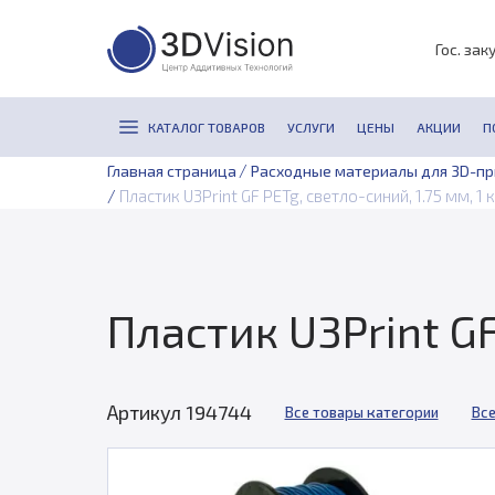
Гос. зак
КАТАЛОГ ТОВАРОВ
УСЛУГИ
ЦЕНЫ
АКЦИИ
П
/
Главная страница
Расходные материалы для 3D-п
/
Пластик U3Print GF PETg, светло-синий, 1.75 мм, 1 к
Пластик U3Print GF
Артикул 194744
Все товары категории
Все