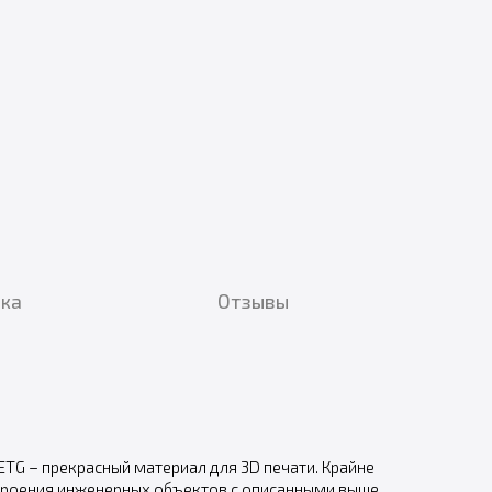
вка
Отзывы
ETG – прекрасный материал для 3D печати. Крайне
остроения инженерных объектов с описанными выше