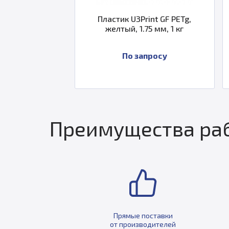
ик U3Print GF PETg,
HP PLA Пластик U3Print,
тый, 1.75 мм, 1 кг
светится в темноте, 1.75 мм, 
кг.
По запросу
1 684 ₽
Преимущества раб
Прямые поставки
от производителей