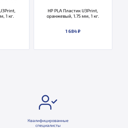
ластик U3Print,
Пластик U3Print ABS Flame Stop/
, 1.75 мм, 1 кг.
серый, 1.75 мм, 450 г
1 684 ₽
По запросу
Квалифицированные
специалисты