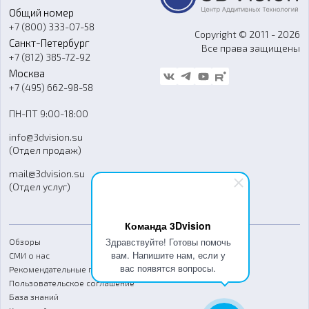
Общий номер
О компании
Ремонт и услуги
Программное обеспечение
+7 (800) 333-07-58
Контакты
Copyright © 2011 - 2026
Санкт-Петербург
Все права защищены
Гос. закупки
+7 (812) 385-72-92
Стать дилером
Москва
Блог
+7 (495) 662-98-58
Доставка
ПН-ПТ 9:00-18:00
Отзывы
info@3dvision.su
FAQ
(Отдел продаж)
mail@3dvision.su
(Отдел услуг)
Команда 3Dvision
Здравствуйте! Готовы помочь
Обзоры
вам. Напишите нам, если у
СМИ о нас
вас появятся вопросы.
Рекомендательные письма
Пользовательское соглашение
База знаний