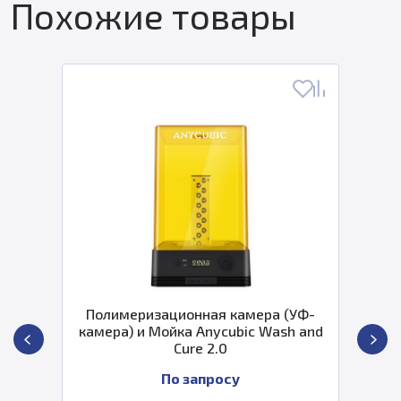
Похожие товары
олимеризационная камера (УФ-
П
мера) и Мойка Anycubic Wash and
ка
Cure 2.0
По запросу