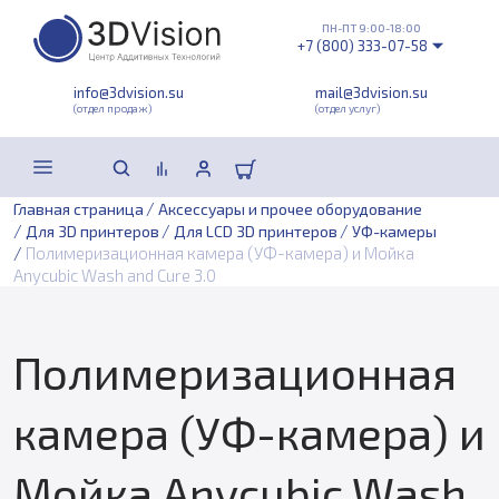
ПН-ПТ 9:00-18:00
+7 (800) 333-07-58
info@3dvision.su
mail@3dvision.su
(отдел продаж)
(отдел услуг)
/
Главная страница
Аксессуары и прочее оборудование
/
/
/
Для 3D принтеров
Для LCD 3D принтеров
УФ-камеры
/
Полимеризационная камера (УФ-камера) и Мойка
Anycubic Wash and Cure 3.0
Полимеризационная
камера (УФ-камера) и
Мойка Anycubic Wash