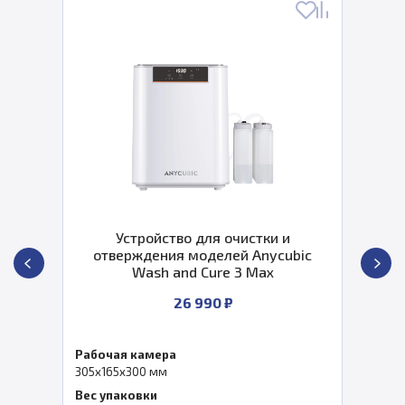
тройство для очистки и
Полиме
ждения моделей Anycubic
камера)
Wash and Cure 3 Max
26 990 ₽
камера
Рабочая 
00 мм
230x140x2
овки
Вес упак