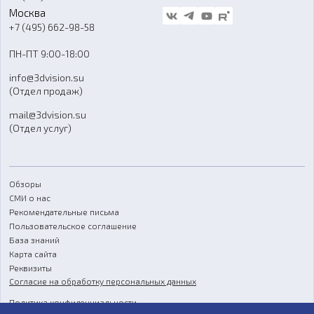
Стать дилером
Москва
Блог
+7 (495) 662-98-58
Доставка
ПН-ПТ 9:00-18:00
Отзывы
info@3dvision.su
FAQ
(Отдел продаж)
mail@3dvision.su
(Отдел услуг)
Обзоры
СМИ о нас
Рекомендательные письма
Пользовательское соглашение
База знаний
Карта сайта
Реквизиты
Согласие на обработку персональных данных
Политика конфиденциальности