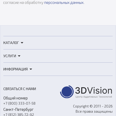
согласие на обработку
персональных данных
.
КАТАЛОГ
3D-принтеры
УСЛУГИ
3D-сканеры
3D-печать
Роботы
ИНФОРМАЦИЯ
3D-моделирование
Расходные материалы
Цены
3D-сканирование
Станки с ЧПУ
Акции
Реверс-инжиниринг
Оборудование и материалы для вакуумного литья
СВЯЗАТЬСЯ С НАМИ
Портфолио
Литье пластмасс
Аксессуары и прочее оборудование
Общий номер
О компании
Ремонт и услуги
Программное обеспечение
+7 (800) 333-07-58
Контакты
Copyright © 2011 - 2026
Санкт-Петербург
Все права защищены
Гос. закупки
+7 (812) 385-72-92