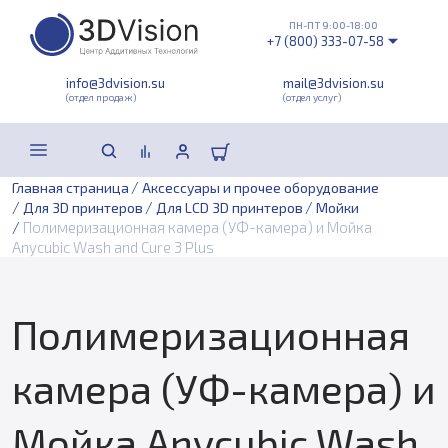
ПН-ПТ 9:00-18:00
+7 (800) 333-07-58
info@3dvision.su
mail@3dvision.su
(отдел продаж)
(отдел услуг)
/
Главная страница
Аксессуары и прочее оборудование
/
/
/
Для 3D принтеров
Для LCD 3D принтеров
Мойки
/
Полимеризационная камера (УФ-камера) и Мойка
Anycubic Wash and Cure 3 Plus
Полимеризационная
камера (УФ-камера) и
Мойка Anycubic Wash