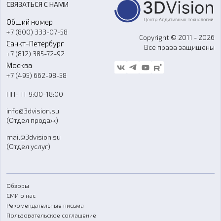
СВЯЗАТЬСЯ С НАМИ
Портфолио
Литье пластмасс
Аксессуары и прочее оборудование
Общий номер
О компании
Ремонт и услуги
Программное обеспечение
+7 (800) 333-07-58
Контакты
Copyright © 2011 - 2026
Санкт-Петербург
Все права защищены
Гос. закупки
+7 (812) 385-72-92
Стать дилером
Москва
Блог
+7 (495) 662-98-58
Доставка
ПН-ПТ 9:00-18:00
Отзывы
info@3dvision.su
FAQ
(Отдел продаж)
mail@3dvision.su
(Отдел услуг)
Обзоры
СМИ о нас
Рекомендательные письма
Пользовательское соглашение