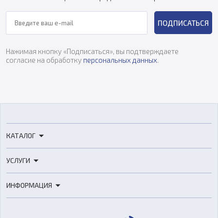
ПОДПИСАТЬСЯ
Нажимая кнопку «Подписаться», вы подтверждаете
согласие на обработку
персональных данных
.
КАТАЛОГ
3D-принтеры
УСЛУГИ
3D-сканеры
3D-печать
Роботы
ИНФОРМАЦИЯ
3D-моделирование
Расходные материалы
Цены
3D-сканирование
Станки с ЧПУ
Акции
Реверс-инжиниринг
Оборудование и материалы для вакуумного литья