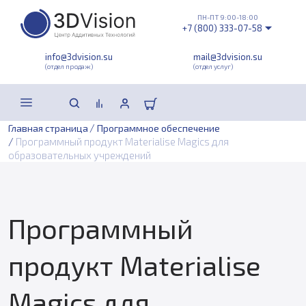
ПН-ПТ 9:00-18:00
+7 (800) 333-07-58
info@3dvision.su
mail@3dvision.su
(отдел продаж)
(отдел услуг)
/
Главная страница
Программное обеспечение
/
Программный продукт Materialise Magics для
образовательных учреждений
Программный
продукт Materialise
Magics для