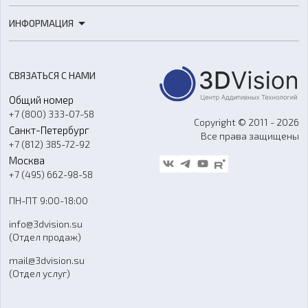
3D-печать
Роботы
ИНФОРМАЦИЯ
3D-моделирование
Расходные материалы
Цены
3D-сканирование
Станки с ЧПУ
Акции
Реверс-инжиниринг
Оборудование и материалы для вакуумного литья
СВЯЗАТЬСЯ С НАМИ
Портфолио
Литье пластмасс
Аксессуары и прочее оборудование
Общий номер
О компании
Ремонт и услуги
Программное обеспечение
+7 (800) 333-07-58
Контакты
Copyright © 2011 - 2026
Санкт-Петербург
Все права защищены
Гос. закупки
+7 (812) 385-72-92
Стать дилером
Москва
Блог
+7 (495) 662-98-58
Доставка
ПН-ПТ 9:00-18:00
Отзывы
info@3dvision.su
FAQ
(Отдел продаж)
mail@3dvision.su
(Отдел услуг)