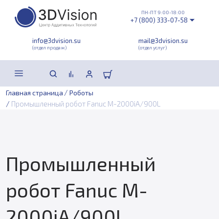
ПН-ПТ 9:00-18:00
+7 (800) 333-07-58
info@3dvision.su
mail@3dvision.su
(отдел продаж)
(отдел услуг)
/
Главная страница
Роботы
/
Промышленный робот Fanuc M-2000iA/900L
Промышленный
робот Fanuc M-
2000iA/900L