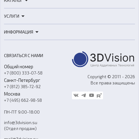
КАТАЛОГ
3D-принтеры
УСЛУГИ
3D-сканеры
3D-печать
Роботы
ИНФОРМАЦИЯ
3D-моделирование
Расходные материалы
Цены
3D-сканирование
Станки с ЧПУ
Акции
Реверс-инжиниринг
Оборудование и материалы для вакуумного литья
СВЯЗАТЬСЯ С НАМИ
Портфолио
Литье пластмасс
Аксессуары и прочее оборудование
Общий номер
О компании
Ремонт и услуги
Программное обеспечение
+7 (800) 333-07-58
Контакты
Copyright © 2011 - 2026
Санкт-Петербург
Все права защищены
Гос. закупки
+7 (812) 385-72-92
Стать дилером
Москва
Блог
+7 (495) 662-98-58
Доставка
ПН-ПТ 9:00-18:00
Отзывы
info@3dvision.su
FAQ
(Отдел продаж)
mail@3dvision.su