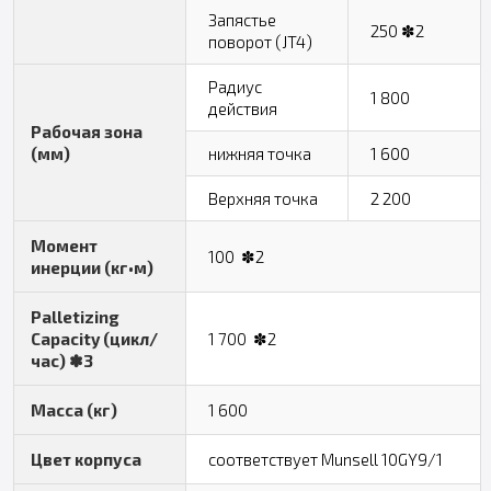
Запястье
250 ✽2
поворот (JT4)
Радиус
1 800
действия
Рабочая зона
(мм)
нижняя точка
1 600
Верхняя точка
2 200
Момент
100 ✽2
инерции (кг•м)
Palletizing
Capacity (цикл/
1 700 ✽2
час) ✽3
Масса (кг)
1 600
Цвет корпуса
соответствует Munsell 10GY9/1