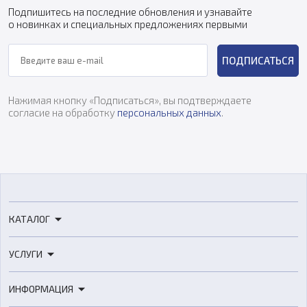
Подпишитесь на последние обновления и узнавайте
о новинках и специальных предложениях первыми
ПОДПИСАТЬСЯ
Нажимая кнопку «Подписаться», вы подтверждаете
согласие на обработку
персональных данных
.
КАТАЛОГ
3D-принтеры
УСЛУГИ
3D-сканеры
3D-печать
Роботы
ИНФОРМАЦИЯ
3D-моделирование
Расходные материалы