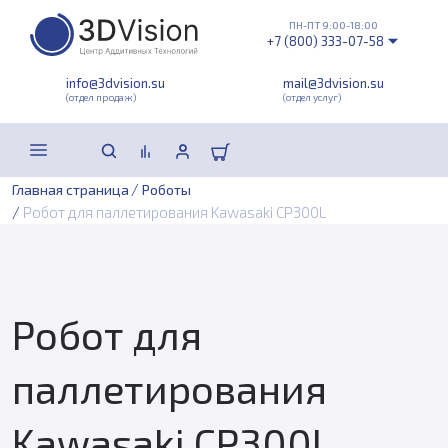
ПН-ПТ 9:00-18:00
+7 (800) 333-07-58
info@3dvision.su
mail@3dvision.su
(отдел продаж)
(отдел услуг)
/
Главная страница
Роботы
/
Робот для паллетирования Kawasaki CP300L
Робот для
паллетирования
Kawasaki CP300L