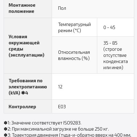
Монтажное
Пол
положение
Температурный
0 - 45
режим (°C)
Условия
окружающей
35 - 85
среды
(строгое
Относительная
(эксплуатации)
отсутствие
влажность (%)
конденсата
или инея)
Требования по
электропитанию
12
(kVA) ✽4
Контроллер
E03
✽1: Значение соответствует ISO9283.
✽2: При максимальной загрузке не больше 250 кг.
✽3: Траектория движения (туда-и-обратно вверх на 400 мм,