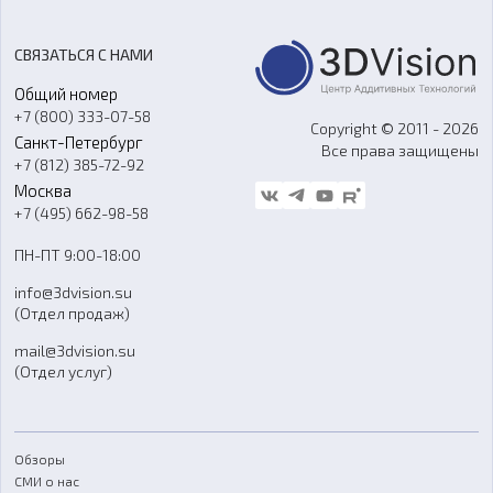
Цены
3D-сканирование
Станки с ЧПУ
Акции
Реверс-инжиниринг
Оборудование и материалы для вакуумного литья
СВЯЗАТЬСЯ С НАМИ
Портфолио
Литье пластмасс
Аксессуары и прочее оборудование
Общий номер
О компании
Ремонт и услуги
Программное обеспечение
+7 (800) 333-07-58
Контакты
Copyright © 2011 - 2026
Санкт-Петербург
Все права защищены
Гос. закупки
+7 (812) 385-72-92
Стать дилером
Москва
Блог
+7 (495) 662-98-58
Доставка
ПН-ПТ 9:00-18:00
Отзывы
info@3dvision.su
FAQ
(Отдел продаж)
mail@3dvision.su
(Отдел услуг)
Обзоры
СМИ о нас