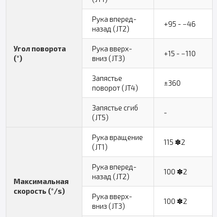
Рука вперед-
+95 - −46
назад (JT2)
Угол поворота
Рука вверх-
+15 - −110
(°)
вниз (JT3)
Запястье
±360
поворот (JT4)
Запястье сгиб
-
(JT5)
Рука вращение
115 ✽2
(JT1)
Рука вперед-
100 ✽2
назад (JT2)
Максимальная
скорость (°/s)
Рука вверх-
100 ✽2
вниз (JT3)