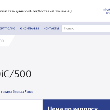
info
упки
Стать дилером
Блог
Доставка
Отзывы
FAQ
(от
ОРТФОЛИО
О КОМПАНИИ
КОНТАКТЫ
500
0iC/500
 товары бренда Fanuc
Цена по запросу