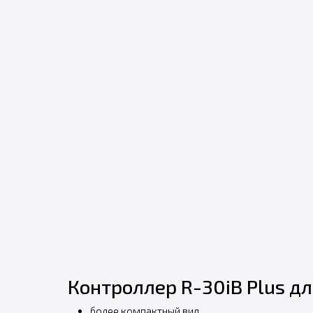
Контроллер R-30iB Plus д
более компактный вид