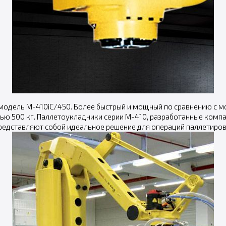
модель M-410iC/450. Более быстрый и мощный по сравнению с 
ю 500 кг. Паллетоукладчики серии M-410, разработанные компа
редставляют собой идеальное решение для операций паллетиров