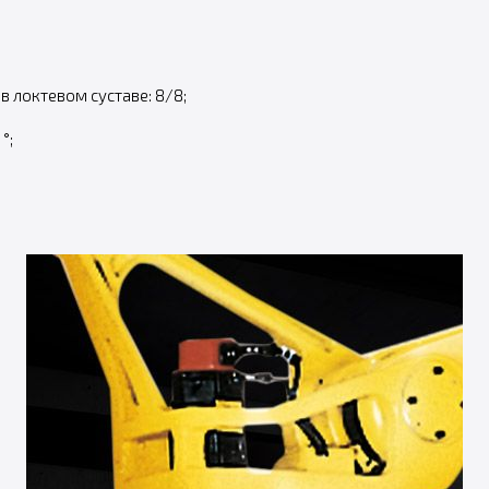
в локтевом суставе: 8/8;
°;