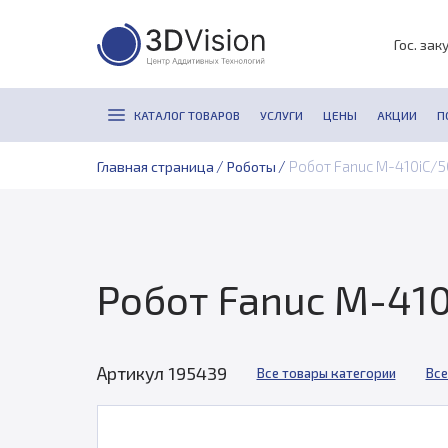
Гос. зак
КАТАЛОГ ТОВАРОВ
УСЛУГИ
ЦЕНЫ
АКЦИИ
П
/
/
Робот Fanuc M-410iC/
Главная страница
Роботы
Робот Fanuc M-41
Артикул 195439
Все товары категории
Все