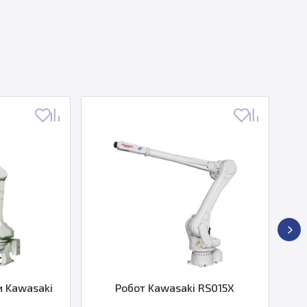
wasaki
Робот Kawasaki RS015X
Фикс
O