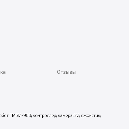
вка
Отзывы
робот TM5M-900; контроллер; камера 5М; джойстик;