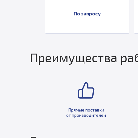
у
По запросу
Преимущества раб
Прямые поставки
от производителей