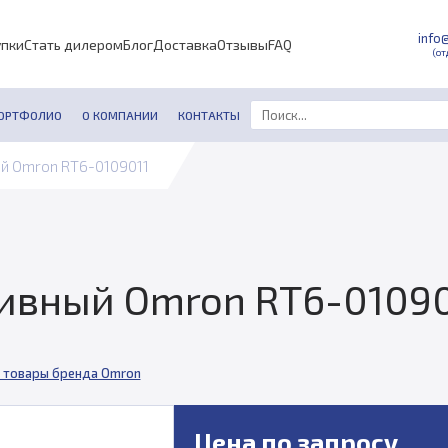
info
упки
Стать дилером
Блог
Доставка
Отзывы
FAQ
(от
ОРТФОЛИО
О КОМПАНИИ
КОНТАКТЫ
й Omron RT6-0109011
ивный Omron RT6-01090
 товары бренда Omron
Цена по запросу