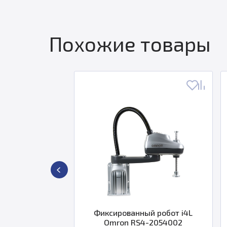
Похожие товары
т Quattro
Фиксированный робот i4L
Фик
6002
Omron RS4-2054002