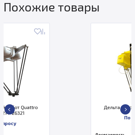
Похожие товары
Дельта робот Fanuc M-2iA/3A
По запросу
Досягаемость