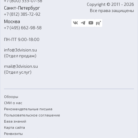
+7 (800) 333-07-58
Контакты
Copyright © 2011 - 2026
Санкт-Петербург
Все права защищены
Гос. закупки
+7 (812) 385-72-92
Стать дилером
Москва
Блог
+7 (495) 662-98-58
Доставка
ПН-ПТ 9:00-18:00
Отзывы
info@3dvision.su
FAQ
(Отдел продаж)
mail@3dvision.su
(Отдел услуг)
Обзоры
СМИ о нас
Рекомендательные письма
Пользовательское соглашение
База знаний
Карта сайта
Реквизиты