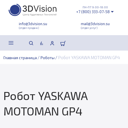
ПН-ПТ 9:00-18:00
+7 (800) 333-07-58
info@3dvision.su
mail@3dvision.su
(отдел продаж)
(отдел услуг)
/
/
Робот YASKAWA MOTOMAN GP4
Главная страница
Роботы
Робот YASKAWA
MOTOMAN GP4