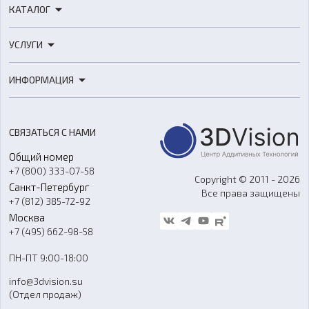
КАТАЛОГ
3D-принтеры
УСЛУГИ
3D-сканеры
3D-печать
Роботы
ИНФОРМАЦИЯ
3D-моделирование
Расходные материалы
Цены
3D-сканирование
Станки с ЧПУ
Акции
Реверс-инжиниринг
Оборудование и материалы для вакуумного литья
СВЯЗАТЬСЯ С НАМИ
Портфолио
Литье пластмасс
Аксессуары и прочее оборудование
Общий номер
О компании
Ремонт и услуги
Программное обеспечение
+7 (800) 333-07-58
Контакты
Copyright © 2011 - 2026
Санкт-Петербург
Все права защищены
Гос. закупки
+7 (812) 385-72-92
Стать дилером
Москва
Блог
+7 (495) 662-98-58
Доставка
ПН-ПТ 9:00-18:00
Отзывы
info@3dvision.su
FAQ
(Отдел продаж)