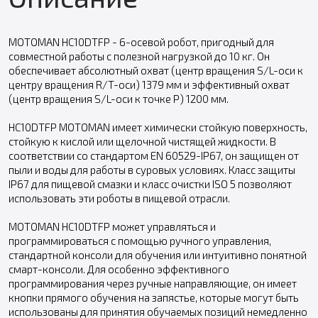
MOTOMAN HC10DTFP - 6-осевой робот, пригодный для
совместной работы с полезной нагрузкой до 10 кг. Он
обеспечивает абсолютный охват (центр вращения S/L-оси к
центру вращения R/T-оси) 1379 мм и эффективный охват
(центр вращения S/L-оси к точке P) 1200 мм.
HC10DTFP MOTOMAN имеет химически стойкую поверхность,
стойкую к кислой или щелочной чистящей жидкости. В
соответствии со стандартом EN 60529-IP67, он защищен от
пыли и воды для работы в суровых условиях. Класс защиты
IP67 для пищевой смазки и класс очистки ISO 5 позволяют
использовать эти роботы в пищевой отрасли.
MOTOMAN HC10DTFP может управляться и
программироваться с помощью ручного управления,
стандартной консоли для обучения или интуитивно понятной
смарт-консоли. Для особенно эффективного
программирования через ручные направляющие, он имеет
кнопки прямого обучения на запястье, которые могут быть
использованы для принятия обучаемых позиций немедленно