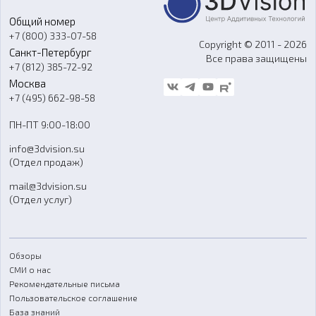
Портфолио
Литье пластмасс
Аксессуары и прочее оборудование
Общий номер
О компании
Ремонт и услуги
Программное обеспечение
+7 (800) 333-07-58
Контакты
Copyright © 2011 - 2026
Санкт-Петербург
Все права защищены
Гос. закупки
+7 (812) 385-72-92
Стать дилером
Москва
Блог
+7 (495) 662-98-58
Доставка
ПН-ПТ 9:00-18:00
Отзывы
info@3dvision.su
FAQ
(Отдел продаж)
mail@3dvision.su
(Отдел услуг)
Обзоры
СМИ о нас
Рекомендательные письма
Пользовательское соглашение
База знаний