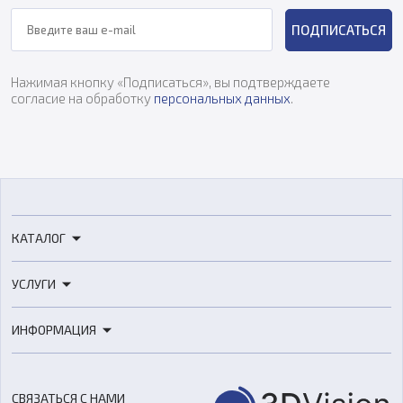
ПОДПИСАТЬСЯ
Нажимая кнопку «Подписаться», вы подтверждаете
согласие на обработку
персональных данных
.
КАТАЛОГ
3D-принтеры
УСЛУГИ
3D-сканеры
3D-печать
Роботы
ИНФОРМАЦИЯ
3D-моделирование
Расходные материалы
Цены
3D-сканирование
Станки с ЧПУ
Акции
Реверс-инжиниринг
Оборудование и материалы для вакуумного литья
СВЯЗАТЬСЯ С НАМИ